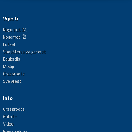
Vijesti
Nogomet (M)
Nogomet (Ž)
Futsal
Saopštenja za javnost
Edukacija
Mediji
Grassroots
Sve vijesti
Info
Grassroots
Galerije
Video
Press sekcija