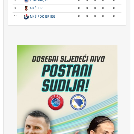
9
NK ČELIK
0
0
0
0
0
10
0
0
0
0
0
NK ŠIROKI BRIJEG