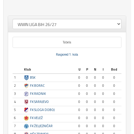
Tabela
Raspored 1. kola
Klub
U
P
N
I
Bod
1
BSK
0
0
0
0
0
2
FK BORAC
0
0
0
0
0
3
FK RADNIK
0
0
0
0
0
4
FK SARAJEVO
0
0
0
0
0
5
FK SLOGA DOBOJ
0
0
0
0
0
6
FK VELEŽ
0
0
0
0
0
7
FK ŽELJEZNIČAR
0
0
0
0
0
8
HŠK ZRINJSKI
0
0
0
0
0