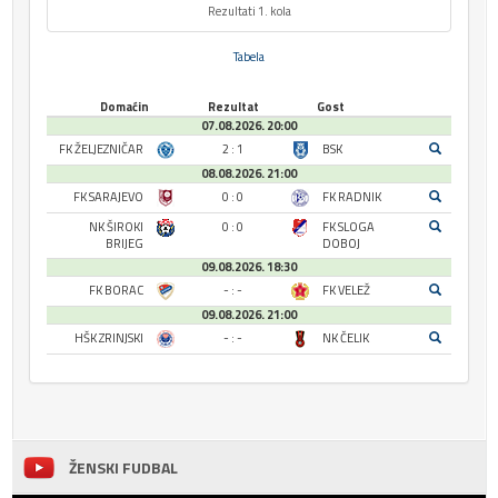
Rezultati 1. kola
Tabela
Domaćin
Rezultat
Gost
07.08.2026. 20:00
FK ŽELJEZNIČAR
2 : 1
BSK
08.08.2026. 21:00
FK SARAJEVO
0 : 0
FK RADNIK
NK ŠIROKI
0 : 0
FK SLOGA
BRIJEG
DOBOJ
09.08.2026. 18:30
FK BORAC
- : -
FK VELEŽ
09.08.2026. 21:00
HŠK ZRINJSKI
- : -
NK ČELIK
ŽENSKI FUDBAL