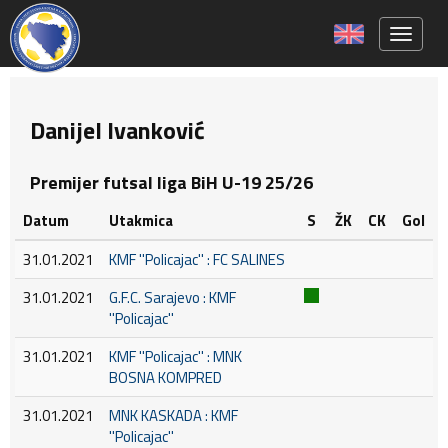
Toggle 
Danijel Ivanković
Premijer futsal liga BiH U-19 25/26
Datum
Utakmica
S
ŽK
CK
Gol
31.01.2021
KMF ''Policajac'' : FC SALINES
31.01.2021
G.F.C. Sarajevo : KMF
''Policajac''
31.01.2021
KMF ''Policajac'' : MNK
BOSNA KOMPRED
31.01.2021
MNK KASKADA : KMF
''Policajac''