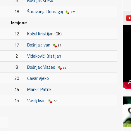
5
Bošnjak Krešo
18
Šaravanja Domagoj
77'
Izmjene
12
Kožul Kristijan
(GK)
17
Bošnjak Ivan
67'
2
Vidaković Kristijan
8
Bošnjak Mateo
88'
20
Ćavar Vjeko
14
Markić Patrik
15
Vasilj Ivan
77'