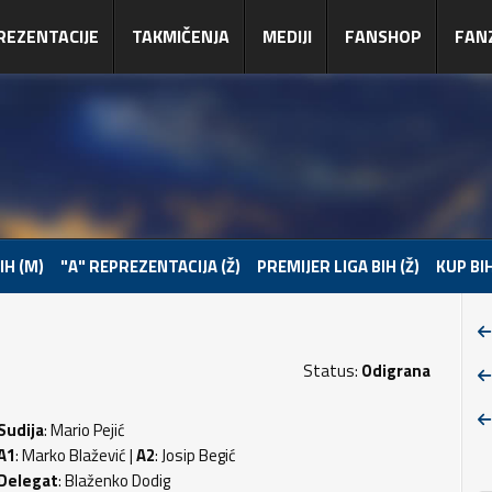
REZENTACIJE
TAKMIČENJA
MEDIJI
FANSHOP
FAN
IH (M)
"A" REPREZENTACIJA (Ž)
PREMIJER LIGA BIH (Ž)
KUP BIH
Status:
Odigrana
Sudija
: Mario Pejić
A1
: Marko Blažević |
A2
: Josip Begić
Delegat
: Blaženko Dodig