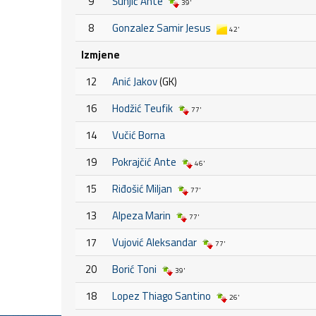
9
Šunjić Ante
39'
8
Gonzalez Samir Jesus
42'
Izmjene
12
Anić Jakov
(GK)
16
Hodžić Teufik
77'
14
Vučić Borna
19
Pokrajčić Ante
46'
15
Riđošić Miljan
77'
13
Alpeza Marin
77'
17
Vujović Aleksandar
77'
20
Borić Toni
39'
18
Lopez Thiago Santino
26'