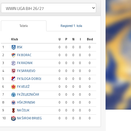
Tabela
Raspored 1. kola
Klub
U
P
N
I
Bod
1
BSK
0
0
0
0
0
2
FK BORAC
0
0
0
0
0
3
FK RADNIK
0
0
0
0
0
4
FK SARAJEVO
0
0
0
0
0
5
FK SLOGA DOBOJ
0
0
0
0
0
6
FK VELEŽ
0
0
0
0
0
7
FK ŽELJEZNIČAR
0
0
0
0
0
8
HŠK ZRINJSKI
0
0
0
0
0
9
NK ČELIK
0
0
0
0
0
10
NK ŠIROKI BRIJEG
0
0
0
0
0