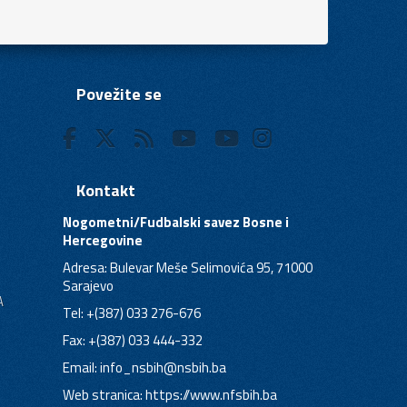
Povežite se
Kontakt
Nogometni/Fudbalski savez Bosne i
Hercegovine
Adresa: Bulevar Meše Selimovića 95, 71000
Sarajevo
A
Tel: +(387) 033 276-676
Fax: +(387) 033 444-332
Email:
info_nsbih@nsbih.ba
Web stranica: https://www.nfsbih.ba