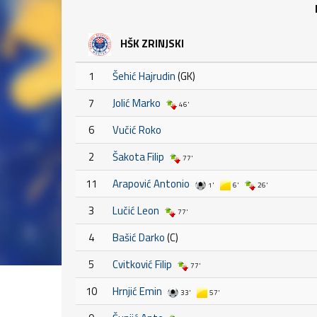
HŠK ZRINJSKI
1
Šehić Hajrudin
(GK)
7
Jolić Marko
46'
6
Vučić Roko
2
Šakota Filip
77'
11
Arapović Antonio
1'
6'
26'
3
Lučić Leon
77'
4
Bašić Darko
(C)
5
Cvitković Filip
77'
10
Hrnjić Emin
33'
57'