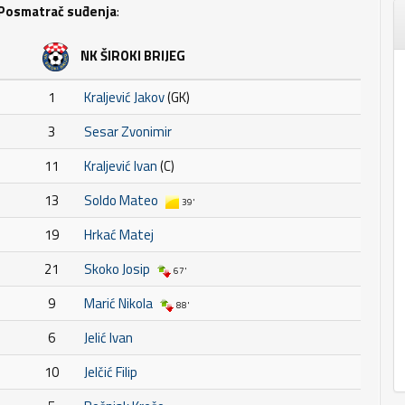
Posmatrač suđenja
:
NK ŠIROKI BRIJEG
1
Kraljević Jakov
(GK)
3
Sesar Zvonimir
11
Kraljević Ivan
(C)
13
Soldo Mateo
39'
19
Hrkać Matej
21
Skoko Josip
67'
9
Marić Nikola
88'
6
Jelić Ivan
10
Jelčić Filip