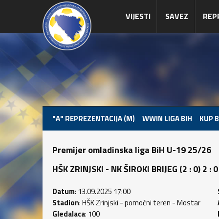
VIJESTI
SAVEZ
REP
"A" REPREZENTACIJA (M)
WWIN LIGA BIH
KUP B
Premijer omladinska liga BiH U-19 25/26
HŠK ZRINJSKI - NK ŠIROKI BRIJEG (2 : 0) 2 : 0
Datum
: 13.09.2025 17:00
Stadion
: HŠK Zrinjski - pomoćni teren - Mostar
Gledalaca
: 100