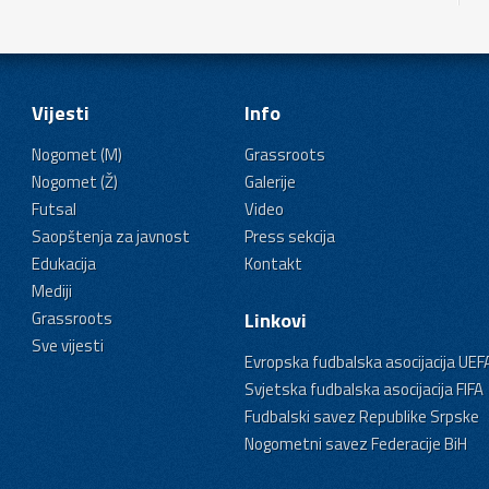
Vijesti
Info
Nogomet (M)
Grassroots
Nogomet (Ž)
Galerije
Futsal
Video
Saopštenja za javnost
Press sekcija
Edukacija
Kontakt
Mediji
Grassroots
Linkovi
Sve vijesti
Evropska fudbalska asocijacija UEF
Svjetska fudbalska asocijacija FIFA
Fudbalski savez Republike Srpske
Nogometni savez Federacije BiH