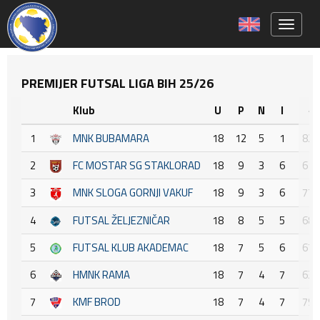
Toggle 
PREMIJER FUTSAL LIGA BIH 25/26
Klub
U
P
N
I
+ :
1
MNK BUBAMARA
18
12
5
1
82 :
2
FC MOSTAR SG STAKLORAD
18
9
3
6
61 :
3
MNK SLOGA GORNJI VAKUF
18
9
3
6
77 :
4
FUTSAL ŽELJEZNIČAR
18
8
5
5
68 :
5
FUTSAL KLUB AKADEMAC
18
7
5
6
67 :
6
HMNK RAMA
18
7
4
7
63 :
7
KMF BROD
18
7
4
7
79 :