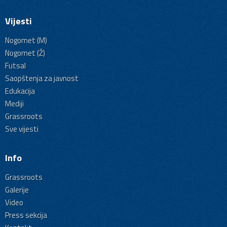
Vijesti
Nogomet (M)
Nogomet (Ž)
Futsal
Saopštenja za javnost
Edukacija
Mediji
Grassroots
Sve vijesti
Info
Grassroots
Galerije
Video
Press sekcija