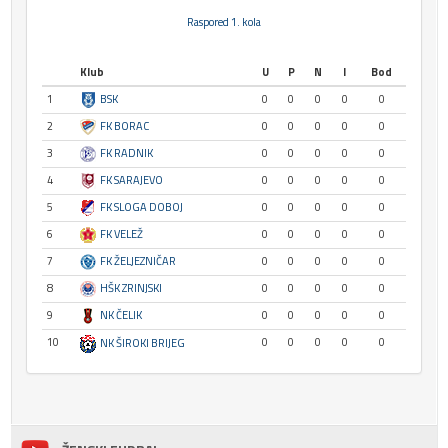
Raspored 1. kola
Klub
U
P
N
I
Bod
1
BSK
0
0
0
0
0
2
FK BORAC
0
0
0
0
0
3
FK RADNIK
0
0
0
0
0
4
FK SARAJEVO
0
0
0
0
0
5
FK SLOGA DOBOJ
0
0
0
0
0
6
FK VELEŽ
0
0
0
0
0
7
FK ŽELJEZNIČAR
0
0
0
0
0
8
HŠK ZRINJSKI
0
0
0
0
0
9
NK ČELIK
0
0
0
0
0
10
0
0
0
0
0
NK ŠIROKI BRIJEG