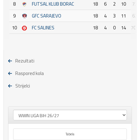
8
FUTSAL KLUB BORAC
18
6
2
10
73 :
9
GFC SARAJEVO
18
4
3
11
62 :
10
FC SALINES
18
4
0
14
70 :
Rezultati
Raspored kola
Strijelci
Tabela