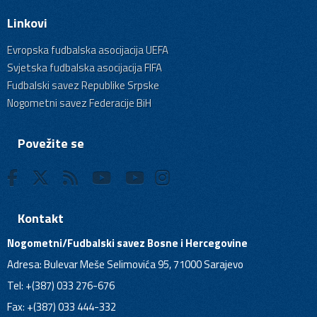
Linkovi
Evropska fudbalska asocijacija UEFA
Svjetska fudbalska asocijacija FIFA
Fudbalski savez Republike Srpske
Nogometni savez Federacije BiH
Povežite se
Kontakt
Nogometni/Fudbalski savez Bosne i Hercegovine
Adresa: Bulevar Meše Selimovića 95, 71000 Sarajevo
Tel: +(387) 033 276-676
Fax: +(387) 033 444-332