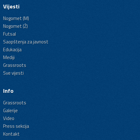
Vijesti
Nogomet (M)
Nogomet (Ž)
Futsal
Saopštenja za javnost
Edukacija
Mediji
Grassroots
Sve vijesti
Info
Grassroots
Galerije
Video
Press sekcija
Kontakt