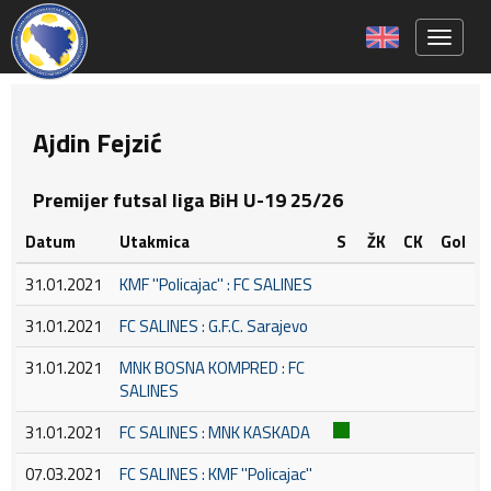
Toggle 
Ajdin Fejzić
Premijer futsal liga BiH U-19 25/26
Datum
Utakmica
S
ŽK
CK
Gol
31.01.2021
KMF ''Policajac'' : FC SALINES
31.01.2021
FC SALINES : G.F.C. Sarajevo
31.01.2021
MNK BOSNA KOMPRED : FC
SALINES
31.01.2021
FC SALINES : MNK KASKADA
07.03.2021
FC SALINES : KMF ''Policajac''