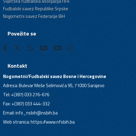
Svjetska fudbalska asocijacija FIFA
Fudbalski savez Republike Srpske
Nogometni savez Federacije BiH
Povežite se
Kontakt
Nogometni/Fudbalski savez Bosne i Hercegovine
Adresa: Bulevar Meše Selimovića 95, 71000 Sarajevo
Tel: +(387) 033 276-676
Fax: +(387) 033 444-332
Email:
info_nsbih@nsbih.ba
Web stranica: https://www.nfsbih.ba