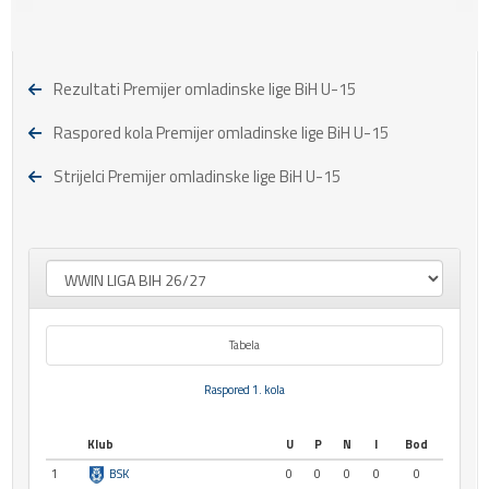
Rezultati Premijer omladinske lige BiH U-15
Raspored kola Premijer omladinske lige BiH U-15
Strijelci Premijer omladinske lige BiH U-15
Tabela
Raspored 1. kola
Klub
U
P
N
I
Bod
1
BSK
0
0
0
0
0