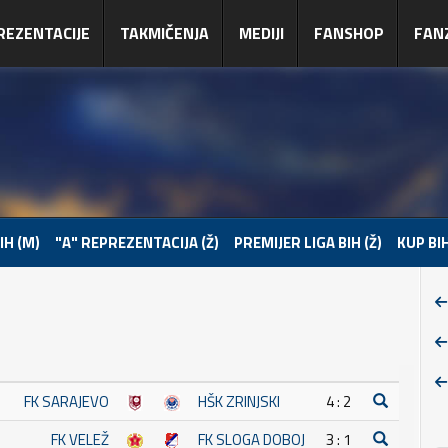
REZENTACIJE
TAKMIČENJA
MEDIJI
FANSHOP
FAN
IH (M)
"A" REPREZENTACIJA (Ž)
PREMIJER LIGA BIH (Ž)
KUP BIH
FK SARAJEVO
HŠK ZRINJSKI
4 : 2
FK VELEŽ
FK SLOGA DOBOJ
3 : 1