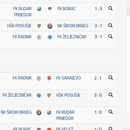
FK RUDAR
FK BORAC
1 : 3
PRIJEDOR
HŠK POSUŠJE
NK ŠIROKI BRIJEG
3 : 1
FK RADNIK
FK ŽELJEZNIČAR
3 : 1
FK RADNIK
FK SARAJEVO
2 : 1
FK ŽELJEZNIČAR
HŠK POSUŠJE
3 : 0
NK ŠIROKI BRIJEG
FK RUDAR
1 : 0
PRIJEDOR
FK BORAC
FK VELEŽ
1 : 0