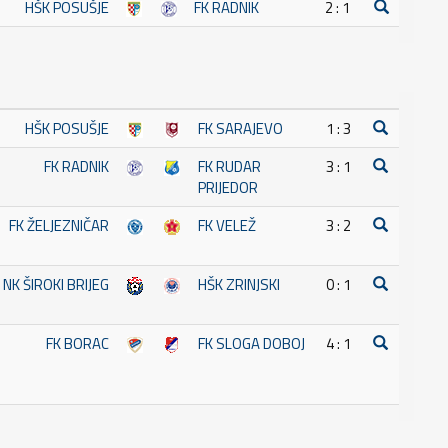
HŠK POSUŠJE
FK RADNIK
2 : 1
HŠK POSUŠJE
FK SARAJEVO
1 : 3
FK RADNIK
FK RUDAR
3 : 1
PRIJEDOR
FK ŽELJEZNIČAR
FK VELEŽ
3 : 2
NK ŠIROKI BRIJEG
HŠK ZRINJSKI
0 : 1
FK BORAC
FK SLOGA DOBOJ
4 : 1