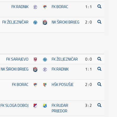
FK RADNIK
FK BORAC
1 : 1
FK ŽELJEZNIČAR
NK ŠIROKI BRIJEG
2 : 0
FK SARAJEVO
FK ŽELJEZNIČAR
0 : 0
NK ŠIROKI BRIJEG
FK RADNIK
1 : 1
FK BORAC
HŠK POSUŠJE
2 : 0
FK SLOGA DOBOJ
FK RUDAR
3 : 2
PRIJEDOR