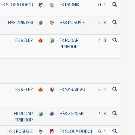
FK SLOGA DOBOJ
FK RADNIK
0 : 1
HŠK ZRINJSKI
HŠK POSUŠJE
2 : 3
FK VELEŽ
FK RUDAR
4 : 0
PRIJEDOR
FK VELEŽ
FK SARAJEVO
2 : 2
FK RUDAR
HŠK ZRINJSKI
1 : 3
PRIJEDOR
HŠK POSUŠJE
FK SLOGA DOBOJ
6 : 1