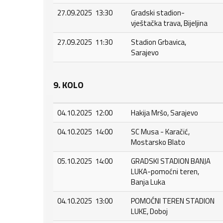
27.09.2025 13:30
Gradski stadion-
vještačka trava, Bijeljina
27.09.2025 11:30
Stadion Grbavica,
Sarajevo
9. KOLO
04.10.2025 12:00
Hakija Mršo, Sarajevo
04.10.2025 14:00
SC Musa - Karačić,
Mostarsko Blato
05.10.2025 14:00
GRADSKI STADION BANJA
LUKA-pomoćni teren,
Banja Luka
04.10.2025 13:00
POMOĆNI TEREN STADION
LUKE, Doboj