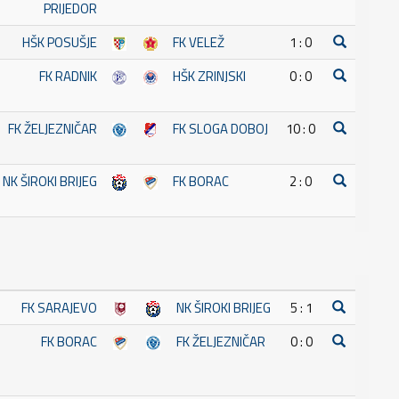
PRIJEDOR
HŠK POSUŠJE
FK VELEŽ
1 : 0
FK RADNIK
HŠK ZRINJSKI
0 : 0
FK ŽELJEZNIČAR
FK SLOGA DOBOJ
10 : 0
NK ŠIROKI BRIJEG
FK BORAC
2 : 0
FK SARAJEVO
NK ŠIROKI BRIJEG
5 : 1
FK BORAC
FK ŽELJEZNIČAR
0 : 0