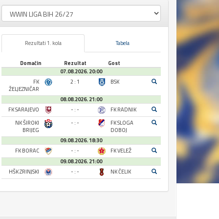
Rezultati 1. kola
Tabela
Domaćin
Rezultat
Gost
07.08.2026. 20:00
FK
2 : 1
BSK
ŽELJEZNIČAR
08.08.2026. 21:00
FK SARAJEVO
- : -
FK RADNIK
NK ŠIROKI
- : -
FK SLOGA
BRIJEG
DOBOJ
09.08.2026. 18:30
FK BORAC
- : -
FK VELEŽ
09.08.2026. 21:00
HŠK ZRINJSKI
- : -
NK ČELIK