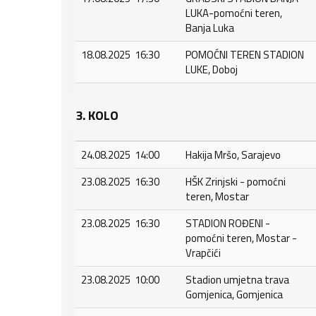
LUKA-pomoćni teren,
Banja Luka
18.08.2025 16:30
POMOĆNI TEREN STADION
LUKE, Doboj
3. KOLO
24.08.2025 14:00
Hakija Mršo, Sarajevo
23.08.2025 16:30
HŠK Zrinjski - pomoćni
teren, Mostar
23.08.2025 16:30
STADION ROĐENI -
pomoćni teren, Mostar -
Vrapčići
23.08.2025 10:00
Stadion umjetna trava
Gomjenica, Gomjenica