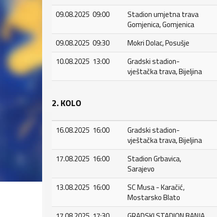
09.08.2025 09:00
Stadion umjetna trava
Gomjenica, Gomjenica
09.08.2025 09:30
Mokri Dolac, Posušje
10.08.2025 13:00
Gradski stadion-
vještačka trava, Bijeljina
2. KOLO
16.08.2025 16:00
Gradski stadion-
vještačka trava, Bijeljina
17.08.2025 16:00
Stadion Grbavica,
Sarajevo
13.08.2025 16:00
SC Musa - Karačić,
Mostarsko Blato
17.08.2025 17:30
GRADSKI STADION BANJA