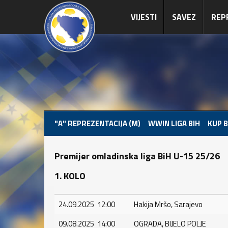
VIJESTI
SAVEZ
REP
"A" REPREZENTACIJA (M)
WWIN LIGA BIH
KUP B
Premijer omladinska liga BiH U-15 25/26
1. KOLO
24.09.2025 12:00
Hakija Mršo, Sarajevo
09.08.2025 14:00
OGRADA, BIJELO POLJE