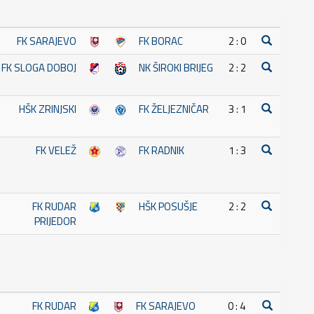
FK SARAJEVO
FK BORAC
2 : 0
FK SLOGA DOBOJ
NK ŠIROKI BRIJEG
2 : 2
HŠK ZRINJSKI
FK ŽELJEZNIČAR
3 : 1
FK VELEŽ
FK RADNIK
1 : 3
FK RUDAR
HŠK POSUŠJE
2 : 2
PRIJEDOR
FK RUDAR
FK SARAJEVO
0 : 4