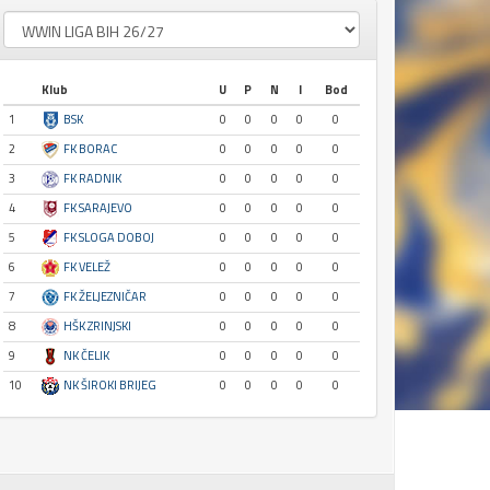
Klub
U
P
N
I
Bod
1
BSK
0
0
0
0
0
2
FK BORAC
0
0
0
0
0
3
FK RADNIK
0
0
0
0
0
4
FK SARAJEVO
0
0
0
0
0
5
FK SLOGA DOBOJ
0
0
0
0
0
6
FK VELEŽ
0
0
0
0
0
7
FK ŽELJEZNIČAR
0
0
0
0
0
8
HŠK ZRINJSKI
0
0
0
0
0
9
NK ČELIK
0
0
0
0
0
10
NK ŠIROKI BRIJEG
0
0
0
0
0