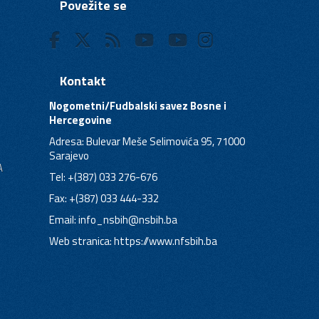
Povežite se
Kontakt
Nogometni/Fudbalski savez Bosne i
Hercegovine
Adresa: Bulevar Meše Selimovića 95, 71000
Sarajevo
A
Tel: +(387) 033 276-676
Fax: +(387) 033 444-332
Email:
info_nsbih@nsbih.ba
Web stranica: https://www.nfsbih.ba