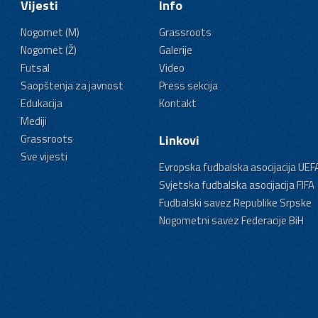
Vijesti
Info
Nogomet (M)
Grassroots
Nogomet (Ž)
Galerije
Futsal
Video
Saopštenja za javnost
Press sekcija
Edukacija
Kontakt
Mediji
Grassroots
Linkovi
Sve vijesti
Evropska fudbalska asocijacija UEF
Svjetska fudbalska asocijacija FIFA
Fudbalski savez Republike Srpske
Nogometni savez Federacije BiH