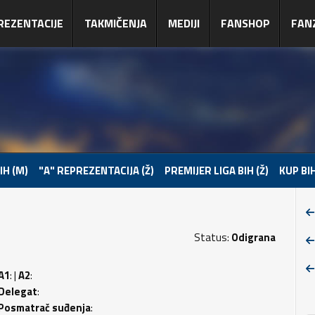
REZENTACIJE
TAKMIČENJA
MEDIJI
FANSHOP
FAN
IH (M)
"A" REPREZENTACIJA (Ž)
PREMIJER LIGA BIH (Ž)
KUP BIH
Status:
Odigrana
A1
: |
A2
:
Delegat
:
Posmatrač suđenja
: