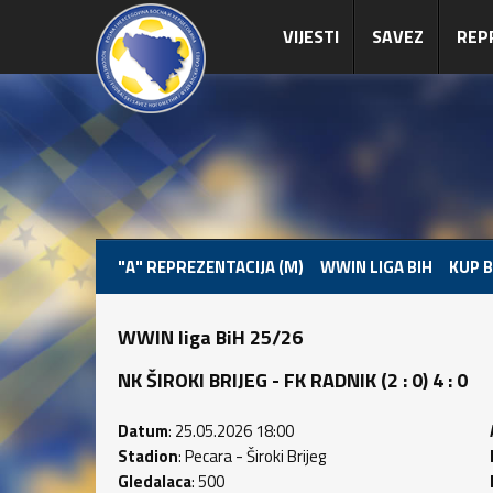
VIJESTI
SAVEZ
REP
"A" REPREZENTACIJA (M)
WWIN LIGA BIH
KUP B
WWIN liga BiH 25/26
NK ŠIROKI BRIJEG - FK RADNIK (2 : 0) 4 : 0
Datum
: 25.05.2026 18:00
Stadion
: Pecara - Široki Brijeg
Gledalaca
: 500