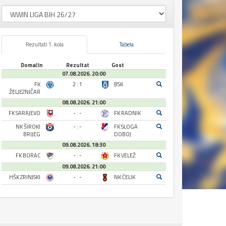
Rezultati 1. kola
Tabela
Domaćin
Rezultat
Gost
07.08.2026. 20:00
FK
2 : 1
BSK
ŽELJEZNIČAR
08.08.2026. 21:00
FK SARAJEVO
- : -
FK RADNIK
NK ŠIROKI
- : -
FK SLOGA
BRIJEG
DOBOJ
09.08.2026. 18:30
FK BORAC
- : -
FK VELEŽ
09.08.2026. 21:00
HŠK ZRINJSKI
- : -
NK ČELIK