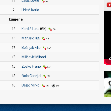
11
Lasić Lovre
43'
4
Hrkać Karlo
Izmjene
12
Kordić Luka
(GK)
54'
14
Marušić Ilija
43'
17
Bošnjak Filip
54'
13
Milićević Mihael
15
Zovko Frano
54'
18
Đolo Gabrijel
54'
16
Begić Mirko
46'
60'