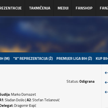
REZENTACIJE
TAKMIČENJA
MEDIJI
FANSHOP
FAN
IH (M)
"A" REPREZENTACIJA (Ž)
PREMIJER LIGA BIH (Ž)
KUP BIH
Status:
Odigrana
Sudija
: Marko Domazet
A1
: Slađan Došlo |
A2
: Stefan Tešanović
Delegat
: Dragomir Đajić