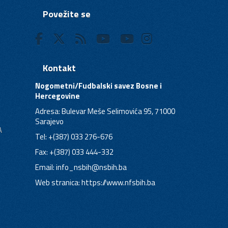
Povežite se
Kontakt
Nogometni/Fudbalski savez Bosne i
Hercegovine
Adresa: Bulevar Meše Selimovića 95, 71000
Sarajevo
A
Tel: +(387) 033 276-676
Fax: +(387) 033 444-332
Email:
info_nsbih@nsbih.ba
Web stranica: https://www.nfsbih.ba