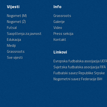
Vijesti
Info
Nogomet (M)
Grassroots
Nogomet (Ž)
Galerije
Futsal
Video
Saopštenja za javnost
Press sekcija
Edukacija
Kontakt
Mediji
Grassroots
Linkovi
Sve vijesti
Evropska fudbalska asocijacija UEF
Svjetska fudbalska asocijacija FIFA
Fudbalski savez Republike Srpske
Nogometni savez Federacije BiH