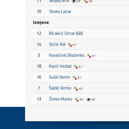
11
Škrijelj Amil
48'
49'
10
Skoko Lazar
Izmjene
12
Bičakćić Omar
(GK)
14
Sirčić Adi
61'
3
Kovačević Blaženko
61'
18
Kazić Vedad
61'
16
Gušić Kerim
61'
7
Šaldić Armin
49'
13
Šteko Marko
56'
58'