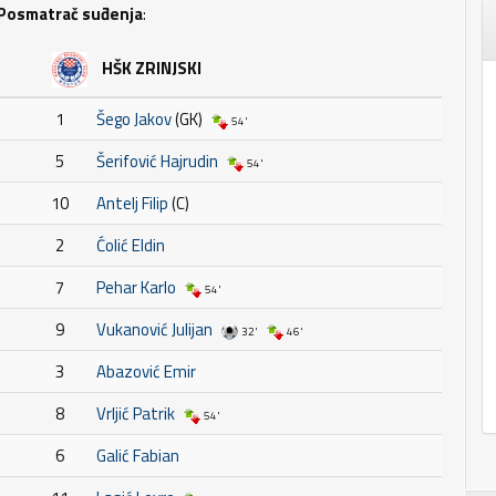
Posmatrač suđenja
:
HŠK ZRINJSKI
1
Šego Jakov
(GK)
54'
5
Šerifović Hajrudin
54'
10
Antelj Filip
(C)
2
Ćolić Eldin
7
Pehar Karlo
54'
9
Vukanović Julijan
32'
46'
3
Abazović Emir
8
Vrljić Patrik
54'
6
Galić Fabian