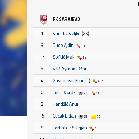
FK SARAJEVO
1
Vučetić Veljko
(GK)
9
Dudo Ajdin
61'
17
Softić Mak
61'
5
Vilić Ayman-Džan
4
Gavranović Emir
(C)
61'
6
Lučić Đorđe
41'
56'
2
Handžić Anur
15
Cucak Eldan
35'
70'
8
Ferhatović Rejjan
61'