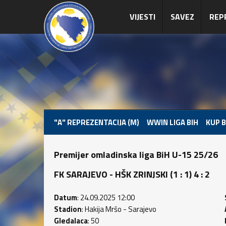
VIJESTI
SAVEZ
REP
"A" REPREZENTACIJA (M)
WWIN LIGA BIH
KUP B
Premijer omladinska liga BiH U-15 25/26
FK SARAJEVO - HŠK ZRINJSKI (1 : 1) 4 : 2
Datum
: 24.09.2025 12:00
Stadion
: Hakija Mršo - Sarajevo
Gledalaca
: 50