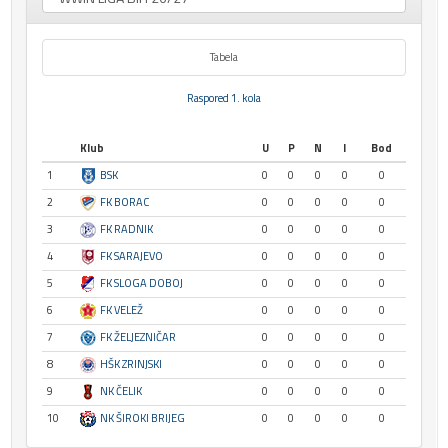
Tabela
Raspored 1. kola
Klub
U
P
N
I
Bod
1
BSK
0
0
0
0
0
2
FK BORAC
0
0
0
0
0
3
FK RADNIK
0
0
0
0
0
4
FK SARAJEVO
0
0
0
0
0
5
FK SLOGA DOBOJ
0
0
0
0
0
6
FK VELEŽ
0
0
0
0
0
7
FK ŽELJEZNIČAR
0
0
0
0
0
8
HŠK ZRINJSKI
0
0
0
0
0
9
NK ČELIK
0
0
0
0
0
10
NK ŠIROKI BRIJEG
0
0
0
0
0