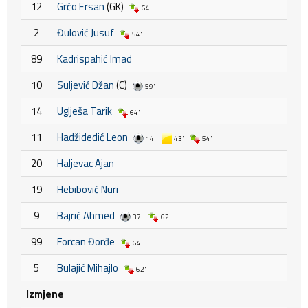
12
Grčo Ersan
(GK)
64'
2
Đulović Jusuf
54'
89
Kadrispahić Imad
10
Suljević Džan
(C)
59'
14
Uglješa Tarik
64'
11
Hadžidedić Leon
14'
43'
54'
20
Haljevac Ajan
19
Hebibović Nuri
9
Bajrić Ahmed
37'
62'
99
Forcan Đorđe
64'
5
Bulajić Mihajlo
62'
Izmjene