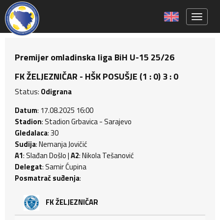
Toggle 
Premijer omladinska liga BiH U-15 25/26
FK ŽELJEZNIČAR - HŠK POSUŠJE (1 : 0) 3 : 0
Status:
Odigrana
Datum
: 17.08.2025 16:00
Stadion
: Stadion Grbavica - Sarajevo
Gledalaca
: 30
Sudija
: Nemanja Jovičić
A1
: Slađan Došlo |
A2
: Nikola Tešanović
Delegat
: Samir Ćupina
Posmatrač suđenja
:
FK ŽELJEZNIČAR