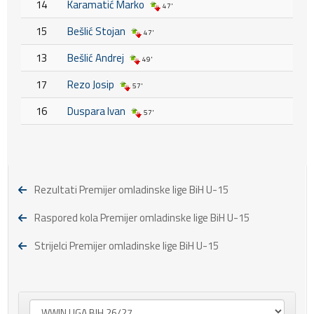
14
Karamatić Marko
47'
15
Bešlić Stojan
47'
13
Bešlić Andrej
49'
17
Rezo Josip
57'
16
Duspara Ivan
57'
Rezultati Premijer omladinske lige BiH U-15
Raspored kola Premijer omladinske lige BiH U-15
Strijelci Premijer omladinske lige BiH U-15