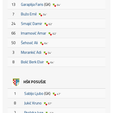
13
Garaplija Faris
(GK)
64'
7
Bužo Emil
54'
24
Smajić Damir
62'
66
Imamović Amar
62'
50
Šehović Ali
64'
3
Morankić Adi
54'
8
Bolić Berk Elvir
64'
HŠK POSUŠJE
1
Sabljo Ljubo
(GK)
47'
8
Jukić Kruno
57'
2
Protrka Jure