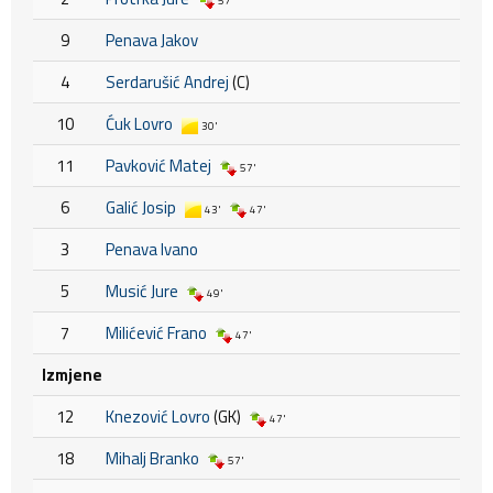
57'
9
Penava Jakov
4
Serdarušić Andrej
(C)
10
Ćuk Lovro
30'
11
Pavković Matej
57'
6
Galić Josip
43'
47'
3
Penava Ivano
5
Musić Jure
49'
7
Milićević Frano
47'
Izmjene
12
Knezović Lovro
(GK)
47'
18
Mihalj Branko
57'