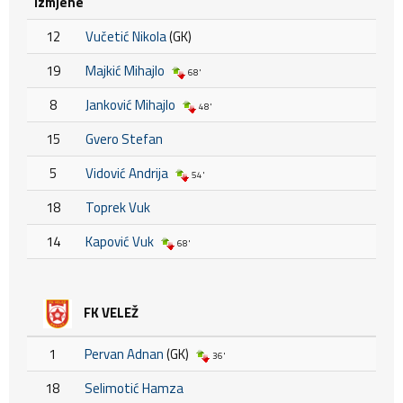
Izmjene
12
Vučetić Nikola
(GK)
19
Majkić Mihajlo
68'
8
Janković Mihajlo
48'
15
Gvero Stefan
5
Vidović Andrija
54'
18
Toprek Vuk
14
Kapović Vuk
68'
FK VELEŽ
1
Pervan Adnan
(GK)
36'
18
Selimotić Hamza