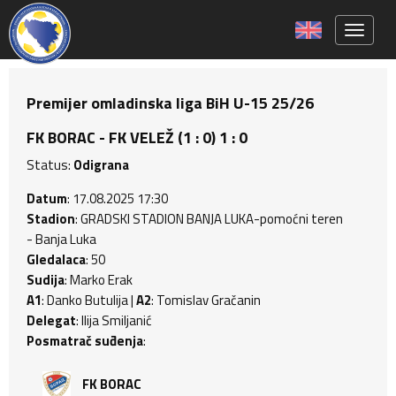
Toggle 
Premijer omladinska liga BiH U-15 25/26
FK BORAC - FK VELEŽ (1 : 0) 1 : 0
Status:
Odigrana
Datum
: 17.08.2025 17:30
Stadion
: GRADSKI STADION BANJA LUKA-pomoćni teren
- Banja Luka
Gledalaca
: 50
Sudija
: Marko Erak
A1
: Danko Butulija |
A2
: Tomislav Gračanin
Delegat
: Ilija Smiljanić
Posmatrač suđenja
:
FK BORAC