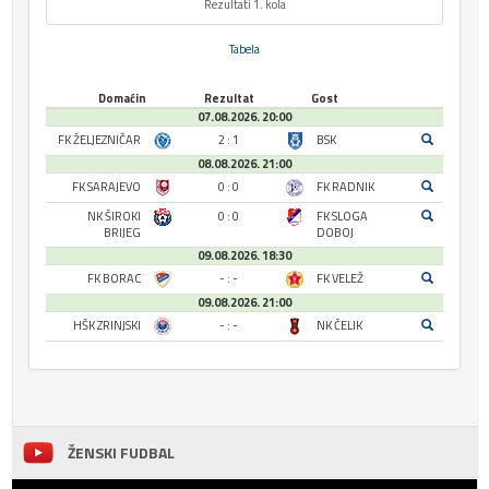
Rezultati 1. kola
Tabela
Domaćin
Rezultat
Gost
07.08.2026. 20:00
FK ŽELJEZNIČAR
2 : 1
BSK
08.08.2026. 21:00
FK SARAJEVO
0 : 0
FK RADNIK
NK ŠIROKI
0 : 0
FK SLOGA
BRIJEG
DOBOJ
09.08.2026. 18:30
FK BORAC
- : -
FK VELEŽ
09.08.2026. 21:00
HŠK ZRINJSKI
- : -
NK ČELIK
ŽENSKI FUDBAL