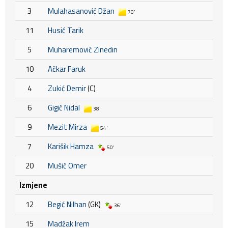
3
Mulahasanović Džan
70'
11
Husić Tarik
5
Muharemović Zinedin
10
Ačkar Faruk
4
Zukić Demir
(C)
6
Gigić Nidal
38'
9
Mezit Mirza
54'
7
Karišik Hamza
50'
20
Mušić Omer
Izmjene
12
Begić Nilhan
(GK)
36'
15
Madžak Irem