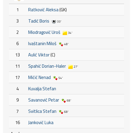
1
Ratković Aleksa
(GK)
3
Tadić Boris
33'
2
Miodragović Uroš
34'
6
Ivaštanin Miloš
48'
13
Aulić Viktor
(C)
11
Spahić Dorian-Haler
27'
17
Mićić Nenad
54'
4
Kuvalja Stefan
9
Savanović Petar
68'
7
Svitlica Stefan
68'
16
Janković Luka