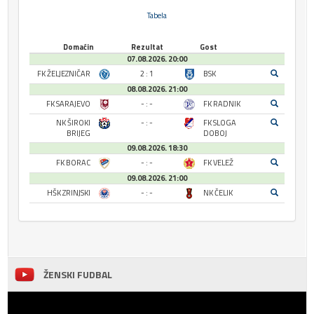
Tabela
Domaćin
Rezultat
Gost
07.08.2026. 20:00
FK ŽELJEZNIČAR
2 : 1
BSK
08.08.2026. 21:00
FK SARAJEVO
- : -
FK RADNIK
NK ŠIROKI
- : -
FK SLOGA
BRIJEG
DOBOJ
09.08.2026. 18:30
FK BORAC
- : -
FK VELEŽ
09.08.2026. 21:00
HŠK ZRINJSKI
- : -
NK ČELIK
ŽENSKI FUDBAL