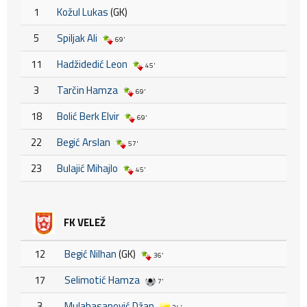
1
Kožul Lukas
(GK)
5
Spiljak Ali
69'
11
Hadžidedić Leon
45'
3
Tarčin Hamza
69'
18
Bolić Berk Elvir
69'
22
Begić Arslan
57'
23
Bulajić Mihajlo
45'
FK VELEŽ
12
Begić Nilhan
(GK)
36'
17
Selimotić Hamza
7'
3
Mulahasanović Džan