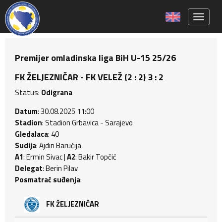
Toggle 
Premijer omladinska liga BiH U-15 25/26
FK ŽELJEZNIČAR - FK VELEŽ (2 : 2) 3 : 2
Status:
Odigrana
Datum
: 30.08.2025 11:00
Stadion
: Stadion Grbavica - Sarajevo
Gledalaca
: 40
Sudija
: Ajdin Baručija
A1
: Ermin Sivac |
A2
: Bakir Topčić
Delegat
: Berin Pilav
Posmatrač suđenja
:
FK ŽELJEZNIČAR