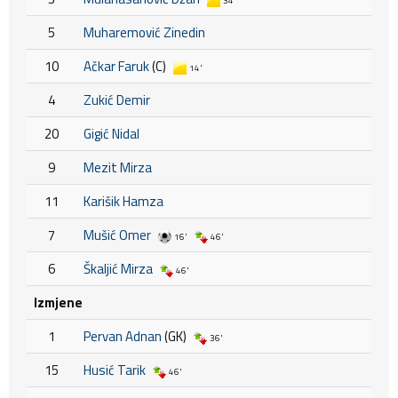
34'
5
Muharemović Zinedin
10
Ačkar Faruk
(C)
14'
4
Zukić Demir
20
Gigić Nidal
9
Mezit Mirza
11
Karišik Hamza
7
Mušić Omer
16'
46'
6
Škaljić Mirza
46'
Izmjene
1
Pervan Adnan
(GK)
36'
15
Husić Tarik
46'