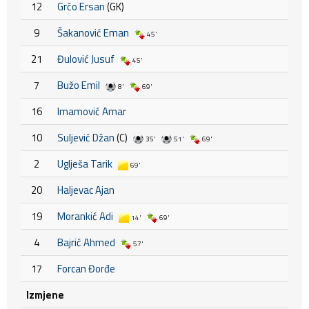
12
Grčo Ersan
(GK)
9
Šakanović Eman
45'
21
Đulović Jusuf
45'
7
Bužo Emil
8'
69'
16
Imamović Amar
10
Suljević Džan
(C)
35'
51'
69'
2
Uglješa Tarik
69'
20
Haljevac Ajan
19
Morankić Adi
14'
69'
4
Bajrić Ahmed
57'
17
Forcan Đorđe
Izmjene