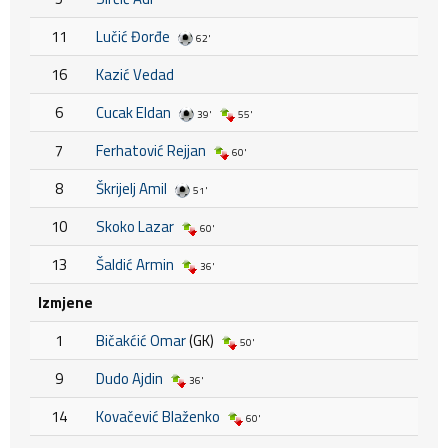
11
Lučić Đorđe
62'
16
Kazić Vedad
6
Cucak Eldan
39'
55'
7
Ferhatović Rejjan
60'
8
Škrijelj Amil
51'
10
Skoko Lazar
60'
13
Šaldić Armin
36'
Izmjene
1
Bičakćić Omar
(GK)
50'
9
Dudo Ajdin
36'
14
Kovačević Blaženko
60'