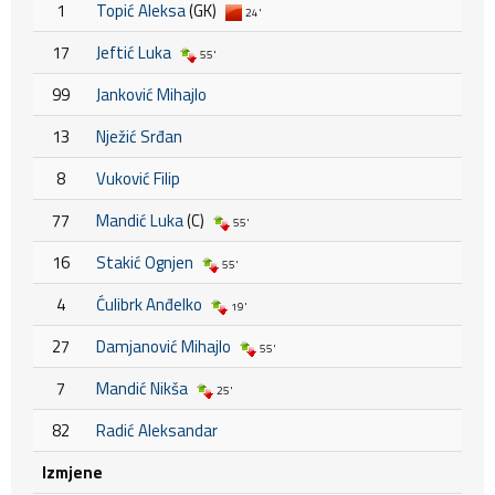
1
Topić Aleksa
(GK)
24'
17
Jeftić Luka
55'
99
Janković Mihajlo
13
Nježić Srđan
8
Vuković Filip
77
Mandić Luka
(C)
55'
16
Stakić Ognjen
55'
4
Ćulibrk Anđelko
19'
27
Damjanović Mihajlo
55'
7
Mandić Nikša
25'
82
Radić Aleksandar
Izmjene