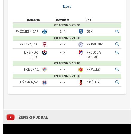
Tabela
Domaćin
Rezultat
Gost
07.08.2026. 20:00
FK ŽELJEZNIČAR
2 : 1
BSK
08.08.2026. 21:00
FK SARAJEVO
- : -
FK RADNIK
NK ŠIROKI
- : -
FK SLOGA
BRIJEG
DOBOJ
09.08.2026. 18:30
FK BORAC
- : -
FK VELEŽ
09.08.2026. 21:00
HŠK ZRINJSKI
- : -
NK ČELIK
ŽENSKI FUDBAL