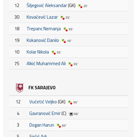
12
Šiljegović Aleksandar
(GK)
25'
30
Kovačević Lazar
55'
18
Trepanc Nemanja
55'
19
Kokanović Danilo
19'
10
Kolar Nikola
55'
75
Alkić Muhammed Ali
55'
FK SARAJEVO
12
Vučetić Veljko
(GK)
50'
4
Gavranović Emir
(C)
66'
3
Dogan Harun
60'
5
Sirčić Adi