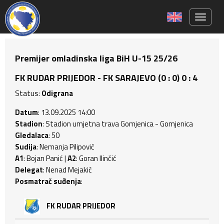
Toggle 
Premijer omladinska liga BiH U-15 25/26
FK RUDAR PRIJEDOR - FK SARAJEVO (0 : 0) 0 : 4
Status:
Odigrana
Datum
: 13.09.2025 14:00
Stadion
: Stadion umjetna trava Gomjenica - Gomjenica
Gledalaca
: 50
Sudija
: Nemanja Pilipović
A1
: Bojan Panić |
A2
: Goran Ilinčić
Delegat
: Nenad Mejakić
Posmatrač suđenja
:
FK RUDAR PRIJEDOR