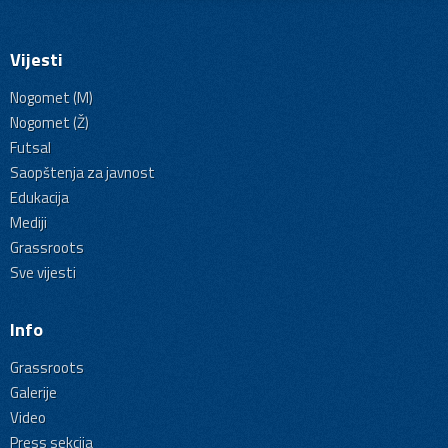
Vijesti
Nogomet (M)
Nogomet (Ž)
Futsal
Saopštenja za javnost
Edukacija
Mediji
Grassroots
Sve vijesti
Info
Grassroots
Galerije
Video
Press sekcija