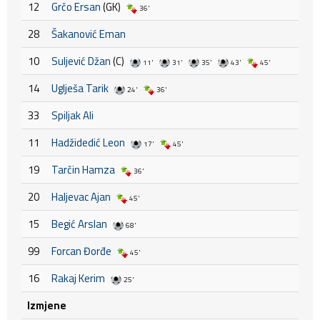
12
Grčo Ersan
(GK)
36'
28
Šakanović Eman
10
Suljević Džan
(C)
11'
31'
35'
43'
45'
14
Uglješa Tarik
24'
36'
33
Spiljak Ali
11
Hadžidedić Leon
17'
45'
19
Tarčin Hamza
36'
20
Haljevac Ajan
45'
15
Begić Arslan
68'
99
Forcan Đorđe
45'
16
Rakaj Kerim
25'
Izmjene