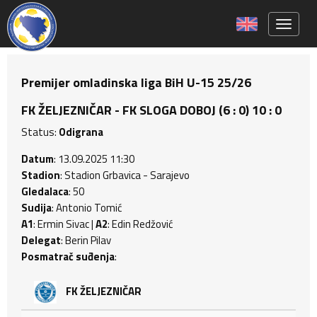
Toggle 
Premijer omladinska liga BiH U-15 25/26
FK ŽELJEZNIČAR - FK SLOGA DOBOJ (6 : 0) 10 : 0
Status:
Odigrana
Datum
: 13.09.2025 11:30
Stadion
: Stadion Grbavica - Sarajevo
Gledalaca
: 50
Sudija
: Antonio Tomić
A1
: Ermin Sivac |
A2
: Edin Redžović
Delegat
: Berin Pilav
Posmatrač suđenja
:
FK ŽELJEZNIČAR