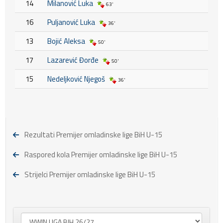
14
Milanović Luka
63'
16
Puljanović Luka
36'
13
Bojić Aleksa
50'
17
Lazarević Đorđe
50'
15
Nedeljković Njegoš
36'
Rezultati Premijer omladinske lige BiH U-15
Raspored kola Premijer omladinske lige BiH U-15
Strijelci Premijer omladinske lige BiH U-15