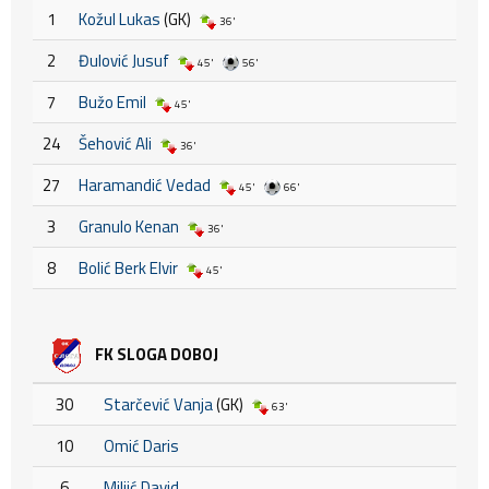
1
Kožul Lukas
(GK)
36'
2
Đulović Jusuf
45'
56'
7
Bužo Emil
45'
24
Šehović Ali
36'
27
Haramandić Vedad
45'
66'
3
Granulo Kenan
36'
8
Bolić Berk Elvir
45'
FK SLOGA DOBOJ
30
Starčević Vanja
(GK)
63'
10
Omić Daris
6
Miljić David