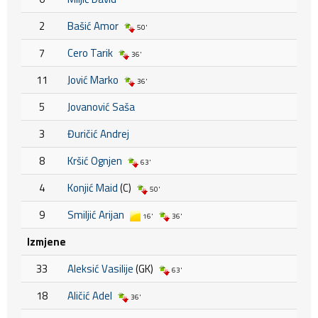
2
Bašić Amor
50'
7
Cero Tarik
36'
11
Jović Marko
36'
5
Jovanović Saša
3
Đuričić Andrej
8
Kršić Ognjen
63'
4
Konjić Maid
(C)
50'
9
Smiljić Arijan
16'
36'
Izmjene
33
Aleksić Vasilije
(GK)
63'
18
Aličić Adel
36'