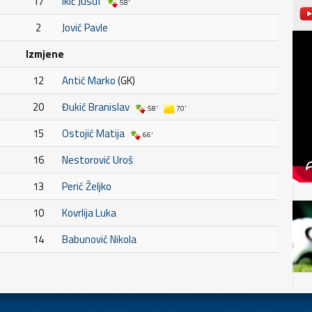
17
Ikić Jusuf
58'
2
Jović Pavle
Izmjene
12
Antić Marko
(GK)
20
Đukić Branislav
58'
70'
15
Ostojić Matija
66'
16
Nestorović Uroš
13
Perić Željko
10
Kovrlija Luka
14
Babunović Nikola