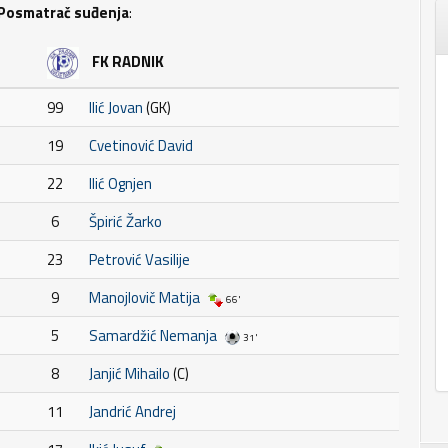
Posmatrač suđenja
:
FK RADNIK
99
Ilić Jovan
(GK)
19
Cvetinović David
22
Ilić Ognjen
6
Špirić Žarko
23
Petrović Vasilije
9
Manojlovič Matija
66'
5
Samardžić Nemanja
31'
8
Janjić Mihailo
(C)
11
Jandrić Andrej