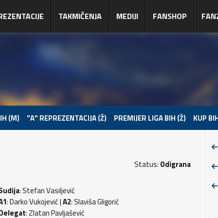
REZENTACIJE
TAKMIČENJA
MEDIJI
FANSHOP
FAN
IH (M)
"A" REPREZENTACIJA (Ž)
PREMIJER LIGA BIH (Ž)
KUP BIH
Status:
Odigrana
Sudija
: Stefan Vasiljević
A1
: Darko Vukojević |
A2
: Slaviša Gligorić
Delegat
: Zlatan Pavljašević