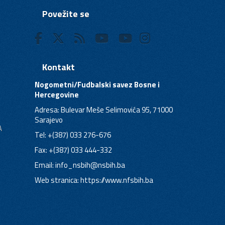
Povežite se
Kontakt
Nogometni/Fudbalski savez Bosne i
Hercegovine
Adresa: Bulevar Meše Selimovića 95, 71000
Sarajevo
A
Tel: +(387) 033 276-676
Fax: +(387) 033 444-332
Email:
info_nsbih@nsbih.ba
Web stranica: https://www.nfsbih.ba