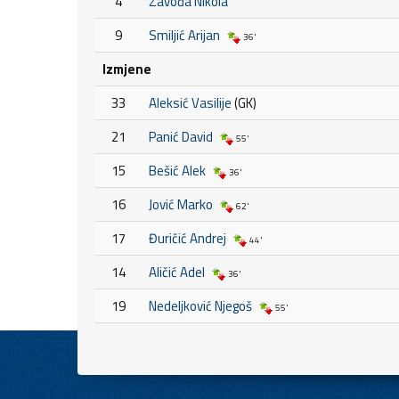
4
Zavođa Nikola
9
Smiljić Arijan
36'
Izmjene
33
Aleksić Vasilije
(GK)
21
Panić David
55'
15
Bešić Alek
36'
16
Jović Marko
62'
17
Đuričić Andrej
44'
14
Aličić Adel
36'
19
Nedeljković Njegoš
55'