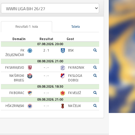
Rezultati 1. kola
Tabela
Domaćin
Rezultat
Gost
07.08.2026. 20:00
FK
2 : 1
BSK
ŽELJEZNIČAR
08.08.2026. 21:00
FK SARAJEVO
- : -
FK RADNIK
NK ŠIROKI
- : -
FK SLOGA
BRIJEG
DOBOJ
09.08.2026. 18:30
FK BORAC
- : -
FK VELEŽ
09.08.2026. 21:00
HŠK ZRINJSKI
- : -
NK ČELIK