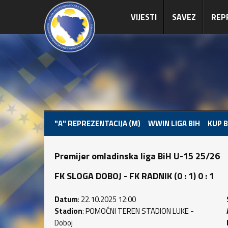
VIJESTI
SAVEZ
REP
"A" REPREZENTACIJA (M)
WWIN LIGA BIH
KUP B
Premijer omladinska liga BiH U-15 25/26
FK SLOGA DOBOJ - FK RADNIK (0 : 1) 0 : 1
Datum
: 22.10.2025 12:00
Stadion
: POMOĆNI TEREN STADION LUKE -
Doboj