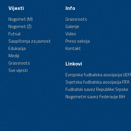
Vijesti
Info
Nogomet (M)
Grassroots
Nogomet (Ž)
Galerije
Futsal
Video
Saopštenja za javnost
Press sekcija
Edukacija
Kontakt
Mediji
Grassroots
Linkovi
Sve vijesti
Evropska fudbalska asocijacija UEF
Svjetska fudbalska asocijacija FIFA
Fudbalski savez Republike Srpske
Nogometni savez Federacije BiH