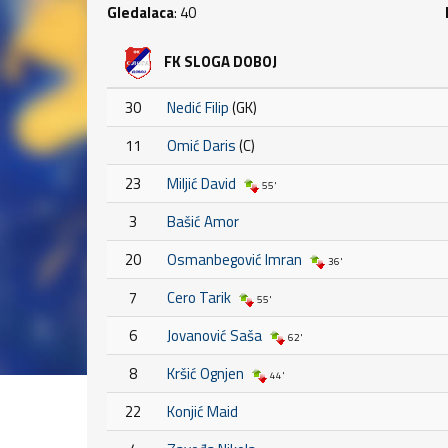
Gledalaca
: 40
FK SLOGA DOBOJ
30
Nedić Filip
(GK)
11
Omić Daris
(C)
23
Miljić David
55'
3
Bašić Amor
20
Osmanbegović Imran
36'
7
Cero Tarik
55'
6
Jovanović Saša
62'
8
Kršić Ognjen
44'
22
Konjić Maid