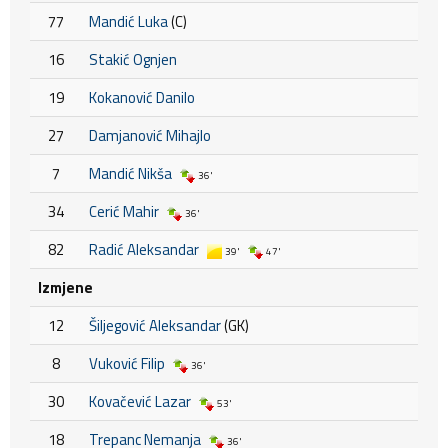
77
Mandić Luka
(C)
16
Stakić Ognjen
19
Kokanović Danilo
27
Damjanović Mihajlo
7
Mandić Nikša
36'
34
Cerić Mahir
36'
82
Radić Aleksandar
39'
47'
Izmjene
12
Šiljegović Aleksandar
(GK)
8
Vuković Filip
36'
30
Kovačević Lazar
53'
18
Trepanc Nemanja
36'