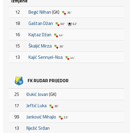
Izmjene
12
Begić Nilhan
(GK)
36'
18
Gaštan Džan
60'
62'
16
Kajtaz Džan
44'
15
Škaljić Mirza
36'
13
Kajić Sennyel-Noa
44'
FK RUDAR PRIJEDOR
25
Đukić Jovan
(GK)
17
Jeftić Luka
36'
99
Janković Mihajlo
53'
13
Nježić Srđan