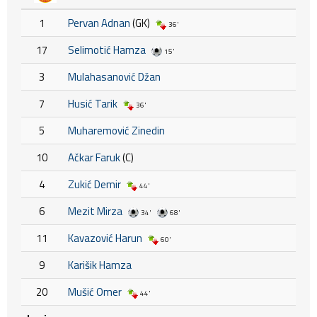
1
Pervan Adnan
(GK)
36'
17
Selimotić Hamza
15'
3
Mulahasanović Džan
7
Husić Tarik
36'
5
Muharemović Zinedin
10
Ačkar Faruk
(C)
4
Zukić Demir
44'
6
Mezit Mirza
34'
68'
11
Kavazović Harun
60'
9
Karišik Hamza
20
Mušić Omer
44'