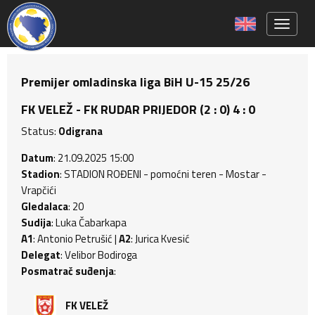
Toggle 
Premijer omladinska liga BiH U-15 25/26
FK VELEŽ - FK RUDAR PRIJEDOR (2 : 0) 4 : 0
Status:
Odigrana
Datum
: 21.09.2025 15:00
Stadion
: STADION ROĐENI - pomoćni teren - Mostar -
Vrapčići
Gledalaca
: 20
Sudija
: Luka Čabarkapa
A1
: Antonio Petrušić |
A2
: Jurica Kvesić
Delegat
: Velibor Bodiroga
Posmatrač suđenja
:
FK VELEŽ