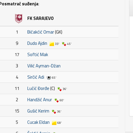
Posmatrač suđenja
:
FK SARAJEVO
1
Bičakćić Omar
(GK)
9
Dudo Ajdin
33'
45'
17
Softić Mak
3
Vilić Ayman-Džan
4
Sirčić Adi
65'
11
Lučić Đorđe
(C)
36'
2
Handžić Anur
60'
15
Gušić Kerim
36'
5
Cucak Eldan
68'