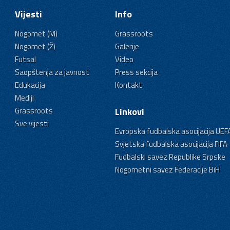
Vijesti
Info
Nogomet (M)
Grassroots
Nogomet (Ž)
Galerije
Futsal
Video
Saopštenja za javnost
Press sekcija
Edukacija
Kontakt
Mediji
Grassroots
Linkovi
Sve vijesti
Evropska fudbalska asocijacija UEF
Svjetska fudbalska asocijacija FIFA
Fudbalski savez Republike Srpske
Nogometni savez Federacije BiH