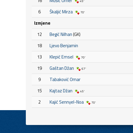
16
Mušić Omer
45'
6
Škaljić Mirza
70'
Izmjene
12
Begić Nilhan
(GK)
18
Ljevo Benjamin
13
Klepić Emsel
70'
19
Gaštan Džan
67'
9
Tabaković Omar
15
Kajtaz Džan
45'
2
Kajić Sennyel-Noa
70'