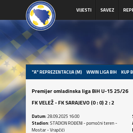
VIJESTI
SAVEZ
REP
"A" REPREZENTACIJA (M)
WWIN LIGA BIH
KUP B
Premijer omladinska liga BiH U-15 25/26
FK VELEŽ - FK SARAJEVO (0 : 0) 2 : 2
Datum
: 28.09.2025 16:00
Stadion
: STADION ROĐENI - pomoćni teren -
Mostar - Vrapčići