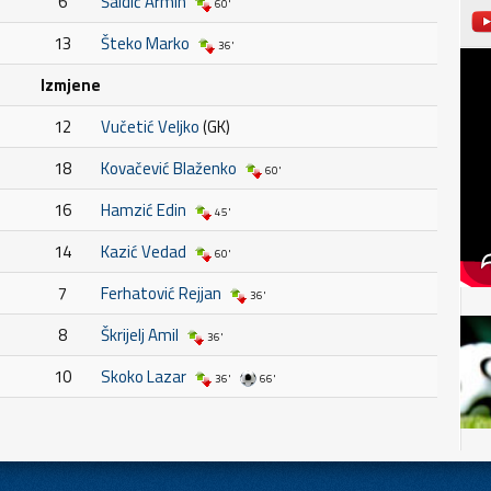
6
Šaldić Armin
60'
13
Šteko Marko
36'
Izmjene
12
Vučetić Veljko
(GK)
18
Kovačević Blaženko
60'
16
Hamzić Edin
45'
14
Kazić Vedad
60'
7
Ferhatović Rejjan
36'
8
Škrijelj Amil
36'
10
Skoko Lazar
36'
66'