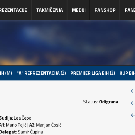
REZENTACIJE
TAKMIČENJA
MEDIJI
FANSHOP
FAN
IH (M)
"A" REPREZENTACIJA (Ž)
PREMIJER LIGA BIH (Ž)
KUP BIH
Status:
Odigrana
Sudija
: Lea Čepo
A1
: Mario Pejić |
A2
: Marijan Ćosić
Delegat
: Samir Ćupina