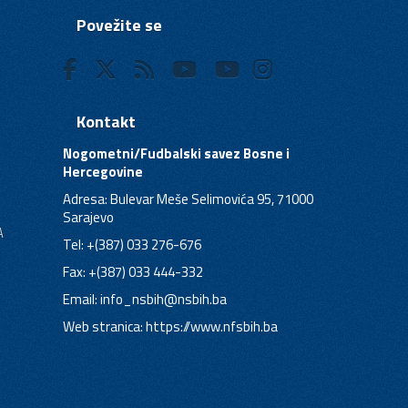
Povežite se
Kontakt
Nogometni/Fudbalski savez Bosne i
Hercegovine
Adresa: Bulevar Meše Selimovića 95, 71000
Sarajevo
A
Tel: +(387) 033 276-676
Fax: +(387) 033 444-332
Email:
info_nsbih@nsbih.ba
Web stranica: https://www.nfsbih.ba