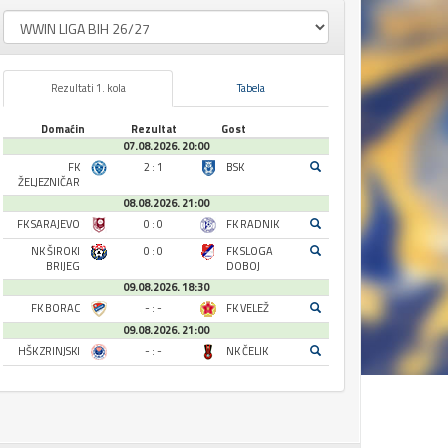
Rezultati 1. kola
Tabela
Domaćin
Rezultat
Gost
07.08.2026. 20:00
FK
2 : 1
BSK
ŽELJEZNIČAR
08.08.2026. 21:00
FK SARAJEVO
0 : 0
FK RADNIK
NK ŠIROKI
0 : 0
FK SLOGA
BRIJEG
DOBOJ
09.08.2026. 18:30
FK BORAC
- : -
FK VELEŽ
09.08.2026. 21:00
HŠK ZRINJSKI
- : -
NK ČELIK