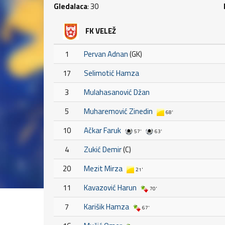
Gledalaca
: 30
FK VELEŽ
1
Pervan Adnan
(GK)
17
Selimotić Hamza
3
Mulahasanović Džan
5
Muharemović Zinedin
68'
10
Ačkar Faruk
57'
63'
4
Zukić Demir
(C)
20
Mezit Mirza
21'
11
Kavazović Harun
70'
7
Karišik Hamza
67'