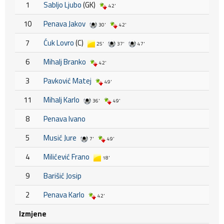
1
Sabljo Ljubo
(GK)
42'
10
Penava Jakov
30'
42'
7
Ćuk Lovro
(C)
25'
37'
47'
6
Mihalj Branko
42'
3
Pavković Matej
49'
11
Mihalj Karlo
36'
49'
8
Penava Ivano
5
Musić Jure
7'
49'
4
Milićević Frano
18'
9
Barišić Josip
2
Penava Karlo
42'
Izmjene