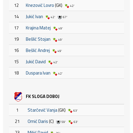
12
Knezović Lovro
(GK)
42'
14
Jukić Ivan
42'
67'
17
Krajina Matej
49'
19
Bešlić Stojan
49'
16
Bešlić Andrej
49'
15
Jukić David
42'
18
Duspara Ivan
42'
FK SLOGA DOBOJ
1
Starčević Vanja
(GK)
63'
21
Omić Daris
(C)
59'
63'
23
Miljić David