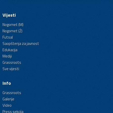
Vijesti
Nogomet (M)
Nogomet (Ž)
Futsal
Saopštenja za javnost
Edukacija
Mediji
Grassroots
Sve vijesti
Info
Grassroots
Galerije
Video
Press sekcija