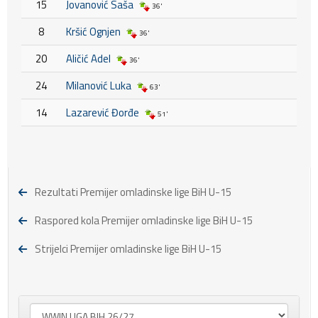
15
Jovanović Saša
36'
8
Kršić Ognjen
36'
20
Aličić Adel
36'
24
Milanović Luka
63'
14
Lazarević Đorđe
51'
Rezultati Premijer omladinske lige BiH U-15
Raspored kola Premijer omladinske lige BiH U-15
Strijelci Premijer omladinske lige BiH U-15