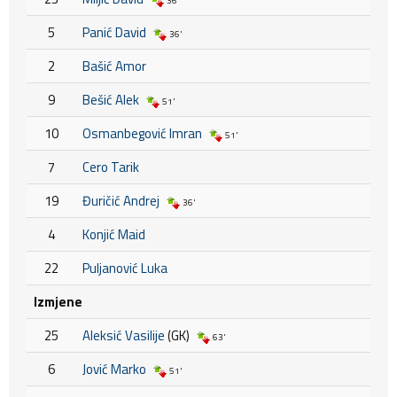
36'
5
Panić David
36'
2
Bašić Amor
9
Bešić Alek
51'
10
Osmanbegović Imran
51'
7
Cero Tarik
19
Đuričić Andrej
36'
4
Konjić Maid
22
Puljanović Luka
Izmjene
25
Aleksić Vasilije
(GK)
63'
6
Jović Marko
51'