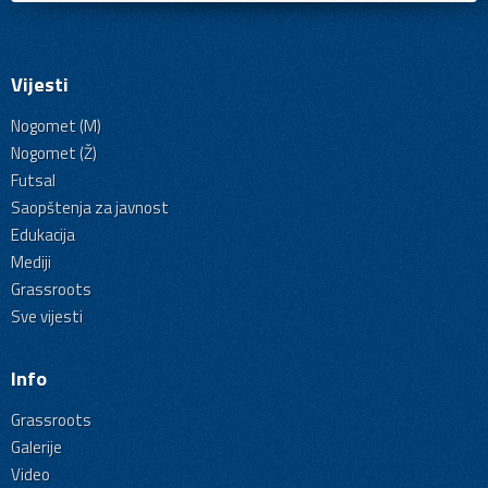
Vijesti
Nogomet (M)
Nogomet (Ž)
Futsal
Saopštenja za javnost
Edukacija
Mediji
Grassroots
Sve vijesti
Info
Grassroots
Galerije
Video