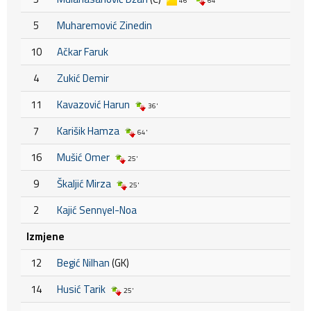
46'
64'
5
Muharemović Zinedin
10
Ačkar Faruk
4
Zukić Demir
11
Kavazović Harun
36'
7
Karišik Hamza
64'
16
Mušić Omer
25'
9
Škaljić Mirza
25'
2
Kajić Sennyel-Noa
Izmjene
12
Begić Nilhan
(GK)
14
Husić Tarik
25'