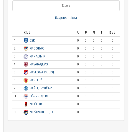
Tabela
Raspored 1. kola
Klub
U
P
N
I
Bod
1
BSK
0
0
0
0
0
2
FK BORAC
0
0
0
0
0
3
FK RADNIK
0
0
0
0
0
4
FK SARAJEVO
0
0
0
0
0
5
FK SLOGA DOBOJ
0
0
0
0
0
6
FK VELEŽ
0
0
0
0
0
7
FK ŽELJEZNIČAR
0
0
0
0
0
8
HŠK ZRINJSKI
0
0
0
0
0
9
NK ČELIK
0
0
0
0
0
10
NK ŠIROKI BRIJEG
0
0
0
0
0