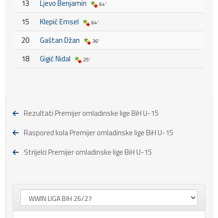
13
Ljevo Benjamin
64'
15
Klepić Emsel
64'
20
Gaštan Džan
36'
18
Gigić Nidal
25'
Rezultati Premijer omladinske lige BiH U-15
Raspored kola Premijer omladinske lige BiH U-15
Strijelci Premijer omladinske lige BiH U-15