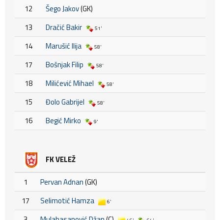
12
Šego Jakov
(GK)
13
Dračić Bakir
51'
14
Marušić Ilija
58'
17
Bošnjak Filip
58'
18
Milićević Mihael
58'
15
Đolo Gabrijel
58'
16
Begić Mirko
9'
FK VELEŽ
1
Pervan Adnan
(GK)
17
Selimotić Hamza
6'
3
Mulahasanović Džan
(C)