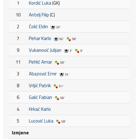
1
Kordić Luka
(GK)
10
Antelj Filip
(C)
2
Ćolić Eldin
20'
7
Pehar Karlo
56'
58'
9
Vukanović Julijan
3'
9'
11
Pehlić Amar
58'
3
Abazović Emir
24'
8
Vrljić Patrik
51'
6
Galić Fabian
58'
4
Hrkać Karlo
5
Lucović Luka
58'
Izmjene