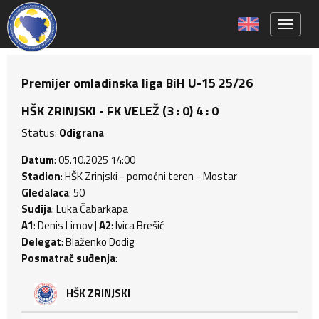
Toggle 
Premijer omladinska liga BiH U-15 25/26
HŠK ZRINJSKI - FK VELEŽ (3 : 0) 4 : 0
Status:
Odigrana
Datum
: 05.10.2025 14:00
Stadion
: HŠK Zrinjski - pomoćni teren - Mostar
Gledalaca
: 50
Sudija
: Luka Čabarkapa
A1
: Denis Limov |
A2
: Ivica Brešić
Delegat
: Blaženko Dodig
Posmatrač suđenja
:
HŠK ZRINJSKI