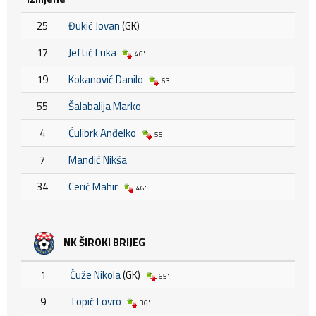
25
Đukić Jovan
(GK)
17
Jeftić Luka
46'
19
Kokanović Danilo
63'
55
Šalabalija Marko
4
Ćulibrk Anđelko
55'
7
Mandić Nikša
34
Cerić Mahir
46'
NK ŠIROKI BRIJEG
1
Ćuže Nikola
(GK)
65'
9
Topić Lovro
36'