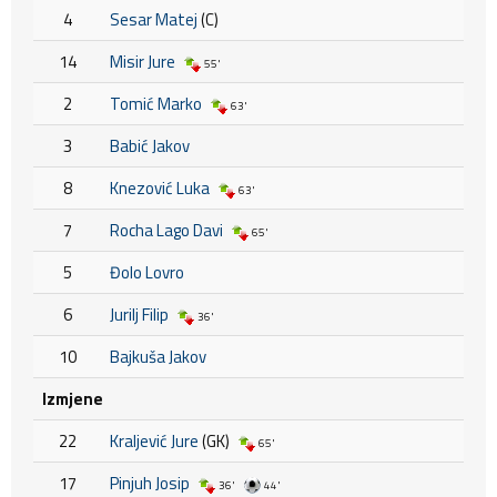
4
Sesar Matej
(C)
14
Misir Jure
55'
2
Tomić Marko
63'
3
Babić Jakov
8
Knezović Luka
63'
7
Rocha Lago Davi
65'
5
Đolo Lovro
6
Jurilj Filip
36'
10
Bajkuša Jakov
Izmjene
22
Kraljević Jure
(GK)
65'
17
Pinjuh Josip
36'
44'