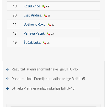
18
Kožul Ante
63'
20
Cigić Andrija
55'
11
Bošković Roko
36'
13
Penava Patrik
63'
19
Šušak Luka
65'
Rezultati Premijer omladinske lige BiH U-15
Raspored kola Premijer omladinske lige BiH U-15
Strijelci Premijer omladinske lige BiH U-15