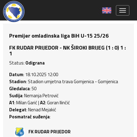
Toggle 
Premijer omladinska liga BiH U-15 25/26
FK RUDAR PRIJEDOR - NK ŠIROKI BRIJEG (1 : 0) 1 :
1
Status:
Odigrana
Datum
: 18.10.2025 12:00
Stadion
: Stadion umjetna trava Gomjenica - Gomjenica
Gledalaca
: 50
Sudija
: Nemanja Petrović
A1
: Milan Garić |
A2
: Goran Ilinčić
Delegat
: Nenad Mejakić
Posmatrač suđenja
:
FK RUDAR PRIJEDOR