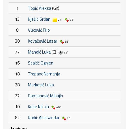
1
Topić Aleksa
(GK)
13
Nježić Srđan
27'
63'
8
Vuković Filip
30
Kovačević Lazar
55'
77
Mandić Luka
(C)
11'
16
Stakić Ognjen
18
Trepanc Nemanja
28
Marković Luka
27
Damjanović Mihajlo
10
Kolar Nikola
46'
82
Radić Aleksandar
46'
Izmjene