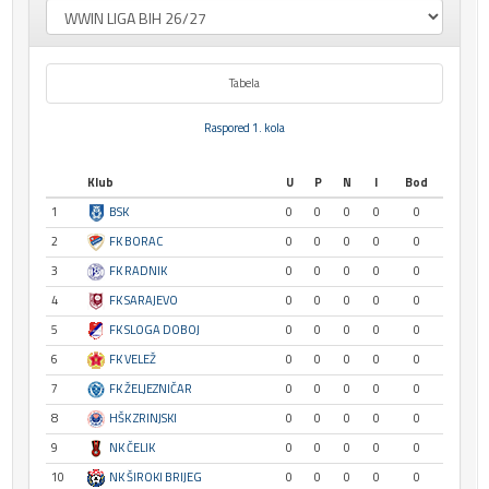
Tabela
Raspored 1. kola
Klub
U
P
N
I
Bod
1
BSK
0
0
0
0
0
2
FK BORAC
0
0
0
0
0
3
FK RADNIK
0
0
0
0
0
4
FK SARAJEVO
0
0
0
0
0
5
FK SLOGA DOBOJ
0
0
0
0
0
6
FK VELEŽ
0
0
0
0
0
7
FK ŽELJEZNIČAR
0
0
0
0
0
8
HŠK ZRINJSKI
0
0
0
0
0
9
NK ČELIK
0
0
0
0
0
10
NK ŠIROKI BRIJEG
0
0
0
0
0