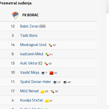
Posmatrač suđenja
:
FK BORAC
12
Babić Zoran
(GK)
3
Tadić Boris
14
Miodragović Uroš
50'
6
Ivaštanin Miloš
61'
13
Aulić Viktor
(C)
50'
10
Vasilić Minja
7'
46'
11
Spahić Dorian-Haler
23'
48'
17
Mićić Nenad
29'
36'
4
Kuvalja Stefan
24'