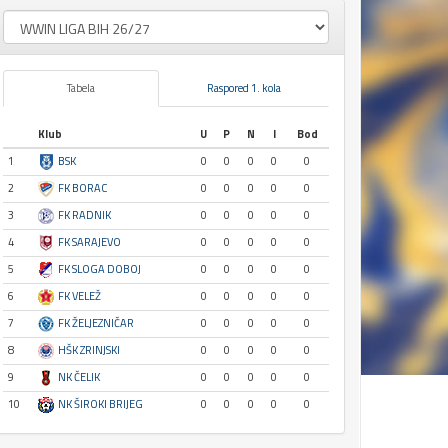
Tabela
Raspored 1. kola
Klub
U
P
N
I
Bod
1
BSK
0
0
0
0
0
2
FK BORAC
0
0
0
0
0
3
FK RADNIK
0
0
0
0
0
4
FK SARAJEVO
0
0
0
0
0
5
FK SLOGA DOBOJ
0
0
0
0
0
6
FK VELEŽ
0
0
0
0
0
7
FK ŽELJEZNIČAR
0
0
0
0
0
8
HŠK ZRINJSKI
0
0
0
0
0
9
NK ČELIK
0
0
0
0
0
10
NK ŠIROKI BRIJEG
0
0
0
0
0