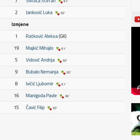
7
Svitlica Stefan
61'
2
Janković Luka
50'
Izmjene
1
Ratković Aleksa
(GK)
19
Majkić Mihajlo
61'
5
Vidović Andrija
50'
9
Bubalo Nemanja
50'
8
Ivičić Ljubomir
61'
16
Manigoda Pavle
36'
15
Čavić Filip
50'