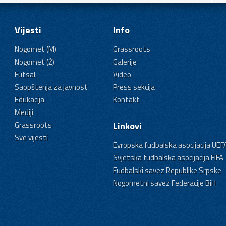
Vijesti
Info
Nogomet (M)
Grassroots
Nogomet (Ž)
Galerije
Futsal
Video
Saopštenja za javnost
Press sekcija
Edukacija
Kontakt
Mediji
Grassroots
Linkovi
Sve vijesti
Evropska fudbalska asocijacija UEF
Svjetska fudbalska asocijacija FIFA
Fudbalski savez Republike Srpske
Nogometni savez Federacije BiH