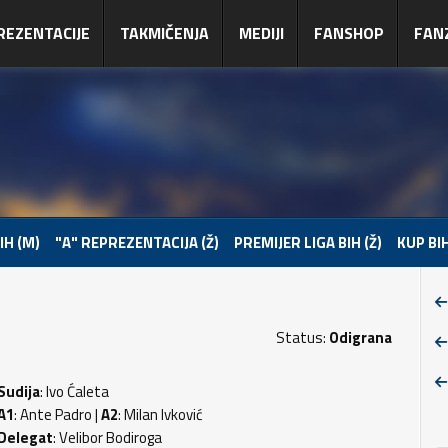
REZENTACIJE
TAKMIČENJA
MEDIJI
FANSHOP
FAN
IH (M)
"A" REPREZENTACIJA (Ž)
PREMIJER LIGA BIH (Ž)
KUP BIH
Status:
Odigrana
Sudija
: Ivo Ćaleta
A1
: Ante Padro |
A2
: Milan Ivković
Delegat
: Velibor Bodiroga