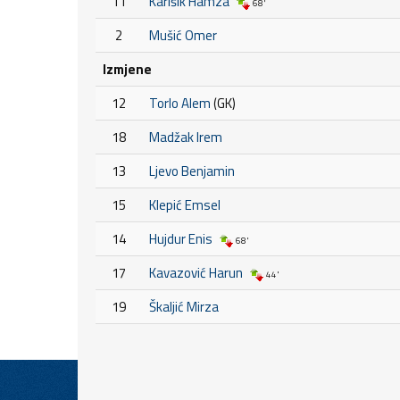
11
Karišik Hamza
68'
2
Mušić Omer
Izmjene
12
Torlo Alem
(GK)
18
Madžak Irem
13
Ljevo Benjamin
15
Klepić Emsel
14
Hujdur Enis
68'
17
Kavazović Harun
44'
19
Škaljić Mirza