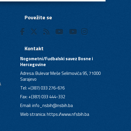
Povežite se
Kontakt
Nogometni/Fudbalski savez Bosne i
Hercegovine
Adresa: Bulevar Meše Selimovića 95, 71000
Sarajevo
A
Tel: +(387) 033 276-676
Fax: +(387) 033 444-332
Email:
info_nsbih@nsbih.ba
Web stranica: https://www.nfsbih.ba