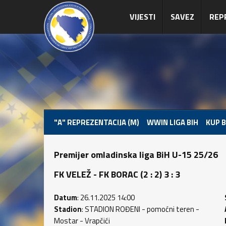
VIJESTI
SAVEZ
REP
"A" REPREZENTACIJA (M)
WWIN LIGA BIH
KUP B
Premijer omladinska liga BiH U-15 25/26
FK VELEŽ - FK BORAC (2 : 2) 3 : 3
Datum
: 26.11.2025 14:00
Stadion
: STADION ROĐENI - pomoćni teren -
Mostar - Vrapčići