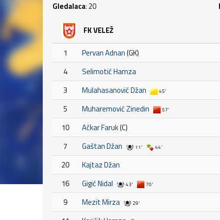
Gledalaca
: 20
FK VELEŽ
1
Pervan Adnan
(GK)
4
Selimotić Hamza
3
Mulahasanović Džan
45'
5
Muharemović Zinedin
57'
10
Ačkar Faruk
(C)
7
Gaštan Džan
11'
44'
20
Kajtaz Džan
16
Gigić Nidal
43'
70'
9
Mezit Mirza
29'