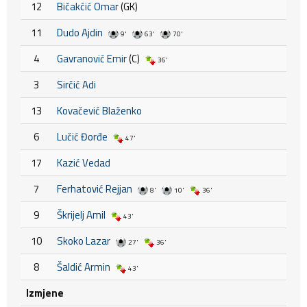
12
Bičakćić Omar
(GK)
11
Dudo Ajdin
9'
63'
70'
4
Gavranović Emir
(C)
36'
3
Sirčić Adi
13
Kovačević Blaženko
6
Lučić Đorđe
47'
17
Kazić Vedad
7
Ferhatović Rejjan
8'
10'
36'
9
Škrijelj Amil
43'
10
Skoko Lazar
27'
36'
8
Šaldić Armin
43'
Izmjene