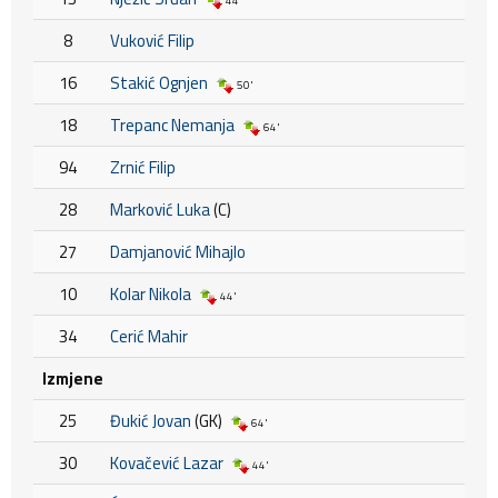
44'
8
Vuković Filip
16
Stakić Ognjen
50'
18
Trepanc Nemanja
64'
94
Zrnić Filip
28
Marković Luka
(C)
27
Damjanović Mihajlo
10
Kolar Nikola
44'
34
Cerić Mahir
Izmjene
25
Đukić Jovan
(GK)
64'
30
Kovačević Lazar
44'