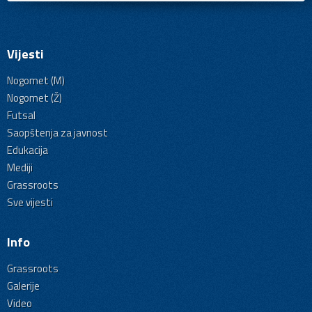
Vijesti
Nogomet (M)
Nogomet (Ž)
Futsal
Saopštenja za javnost
Edukacija
Mediji
Grassroots
Sve vijesti
Info
Grassroots
Galerije
Video