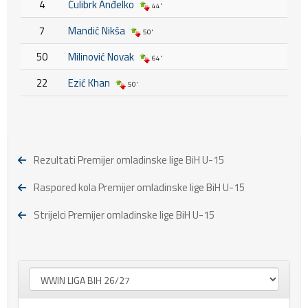
4
Ćulibrk Anđelko
44'
7
Mandić Nikša
50'
50
Milinović Novak
64'
22
Ezić Khan
50'
Rezultati Premijer omladinske lige BiH U-15
Raspored kola Premijer omladinske lige BiH U-15
Strijelci Premijer omladinske lige BiH U-15