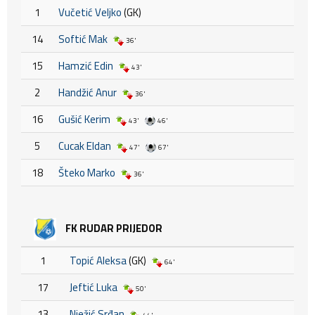
1
Vučetić Veljko
(GK)
14
Softić Mak
36'
15
Hamzić Edin
43'
2
Handžić Anur
36'
16
Gušić Kerim
43'
46'
5
Cucak Eldan
47'
67'
18
Šteko Marko
36'
FK RUDAR PRIJEDOR
1
Topić Aleksa
(GK)
64'
17
Jeftić Luka
50'
13
Nježić Srđan