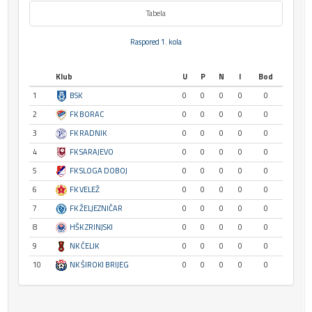
Tabela
Raspored 1. kola
Klub
U
P
N
I
Bod
1
BSK
0
0
0
0
0
2
FK BORAC
0
0
0
0
0
3
FK RADNIK
0
0
0
0
0
4
FK SARAJEVO
0
0
0
0
0
5
FK SLOGA DOBOJ
0
0
0
0
0
6
FK VELEŽ
0
0
0
0
0
7
FK ŽELJEZNIČAR
0
0
0
0
0
8
HŠK ZRINJSKI
0
0
0
0
0
9
NK ČELIK
0
0
0
0
0
10
NK ŠIROKI BRIJEG
0
0
0
0
0