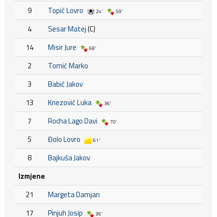
9
Topić Lovro
24'
59'
4
Sesar Matej
(C)
14
Misir Jure
68'
2
Tomić Marko
3
Babić Jakov
13
Knezović Luka
36'
7
Rocha Lago Davi
70'
5
Đolo Lovro
61'
8
Bajkuša Jakov
Izmjene
21
Margeta Damjan
17
Pinjuh Josip
36'