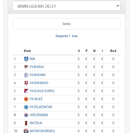
Tabela
Raspored 1. kola
Klub
U
P
N
I
Bod
1
BSK
0
0
0
0
0
2
FK BORAC
0
0
0
0
0
3
FK RADNIK
0
0
0
0
0
4
FK SARAJEVO
0
0
0
0
0
5
FK SLOGA DOBOJ
0
0
0
0
0
6
FK VELEŽ
0
0
0
0
0
7
FK ŽELJEZNIČAR
0
0
0
0
0
8
HŠK ZRINJSKI
0
0
0
0
0
9
NK ČELIK
0
0
0
0
0
10
NK ŠIROKI BRIJEG
0
0
0
0
0