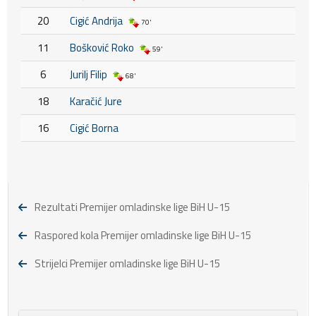
20
Cigić Andrija
70'
11
Bošković Roko
59'
6
Jurilj Filip
68'
18
Karačić Jure
16
Cigić Borna
Rezultati Premijer omladinske lige BiH U-15
Raspored kola Premijer omladinske lige BiH U-15
Strijelci Premijer omladinske lige BiH U-15