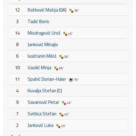
12
Ratković Matija
(GK)
36'
3
Tadić Boris
14
Miodragović Uroš
45'
8
Janković Mihajlo
6
Ivaštanin Miloš
56'
10
Vasilić Minja
66'
11
Spahić Dorian-Haler
70'
4
Kuvalja Stefan
(C)
9
Savanović Petar
45'
7
Svitlica Stefan
45'
2
Janković Luka
45'