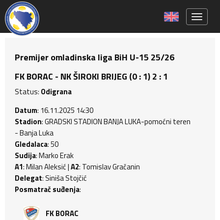
Toggle 
Premijer omladinska liga BiH U-15 25/26
FK BORAC - NK ŠIROKI BRIJEG (0 : 1) 2 : 1
Status:
Odigrana
Datum
: 16.11.2025 14:30
Stadion
: GRADSKI STADION BANJA LUKA-pomoćni teren
- Banja Luka
Gledalaca
: 50
Sudija
: Marko Erak
A1
: Milan Aleksić |
A2
: Tomislav Gračanin
Delegat
: Siniša Stojčić
Posmatrač suđenja
:
FK BORAC