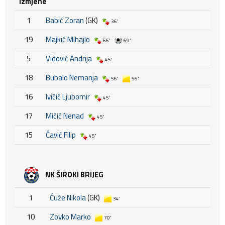
Izmjene
1
Babić Zoran
(GK)
36'
19
Majkić Mihajlo
66'
69'
5
Vidović Andrija
45'
18
Bubalo Nemanja
56'
56'
16
Ivičić Ljubomir
45'
17
Mićić Nenad
45'
15
Čavić Filip
45'
NK ŠIROKI BRIJEG
1
Ćuže Nikola
(GK)
34'
10
Zovko Marko
70'