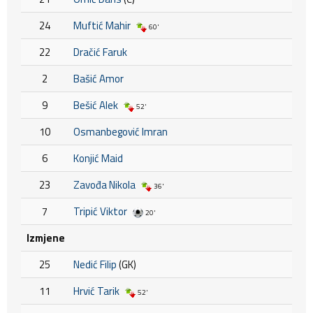
24
Muftić Mahir
60'
22
Dračić Faruk
2
Bašić Amor
9
Bešić Alek
52'
10
Osmanbegović Imran
6
Konjić Maid
23
Zavođa Nikola
36'
7
Tripić Viktor
20'
Izmjene
25
Nedić Filip
(GK)
11
Hrvić Tarik
52'