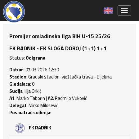
Toggle 
Premijer omladinska liga BiH U-15 25/26
FK RADNIK - FK SLOGA DOBOJ (1 : 1) 1 : 1
Status:
Odigrana
Datum
: 07.03.2026 12:30
Stadion
: Gradski stadion-vještačka trava - Bijeljina
Gledalaca
: 0
Sudija
: Ilija Orkić
A1
: Marko Taborin |
A2
: Radmilo Vuković
Delegat
: Mirko Milošević
Posmatrač suđenja
:
FK RADNIK