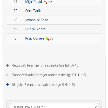
15
Miljić David
36'
20
Cero Tarik
18
Jovanović Saša
19
Đuričić Andrej
8
Kršić Ognjen
60'
Rezultati Premijer omladinske lige BiH U-15
Raspored kola Premijer omladinske lige BiH U-15
Strijelci Premijer omladinske lige BiH U-15