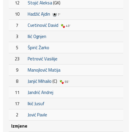
12
Stojić Aleksa
(GK)
10
Hadžić Ajdin
7'
7
Cvetinović David
43'
3
Ilić Ognjen
5
Špirić Žarko
23
Petrović Vasilije
9
Manojlovič Matija
8
Janjić Mihailo
(C)
55'
11
Jandrić Andrej
17
Ikić Jusuf
2
Jović Pavle
Izmjene