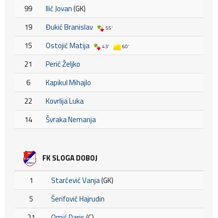
99
Ilić Jovan
(GK)
19
Đukić Branislav
55'
15
Ostojić Matija
43'
60'
21
Perić Željko
6
Kapikul Mihajlo
22
Kovrlija Luka
14
Švraka Nemanja
FK SLOGA DOBOJ
1
Starčević Vanja
(GK)
5
Šerifović Hajrudin
21
Omić Daris
(C)