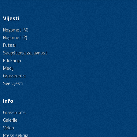
Vijesti
Nogomet (M)
Nogomet (Ž)
Futsal
Saopštenja za javnost
Edukacija
Mediji
Grassroots
Sve vijesti
Info
Grassroots
Galerije
Video
Press sekcija