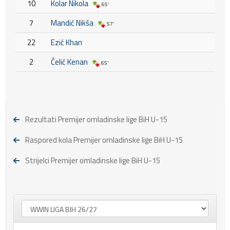
10
Kolar Nikola
65'
7
Mandić Nikša
57'
22
Ezić Khan
2
Čelić Kenan
65'
Rezultati Premijer omladinske lige BiH U-15
Raspored kola Premijer omladinske lige BiH U-15
Strijelci Premijer omladinske lige BiH U-15