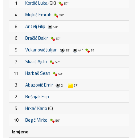
1
Kordić Luka
(GK)
57'
4
Mujkić Emrah
50'
8
Antelj Filip
50'
6
Dračić Bakir
57'
9
Vukanović Julijan
35'
44'
57'
7
Skalić Ajdin
57'
11
Harbaš Sean
50'
3
Abazović Emir
21'
27'
2
Bošnjak Filip
5
Hrkać Karlo
(C)
10
Begić Mirko
50'
Izmjene