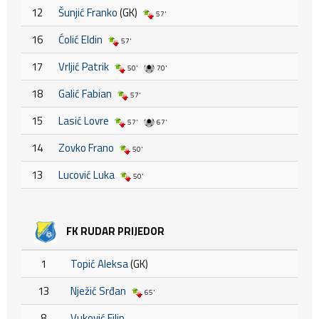
12
Šunjić Franko
(GK)
57'
16
Ćolić Eldin
57'
17
Vrljić Patrik
50'
70'
18
Galić Fabian
57'
15
Lasić Lovre
57'
67'
14
Zovko Frano
50'
13
Lucović Luka
50'
FK RUDAR PRIJEDOR
1
Topić Aleksa
(GK)
13
Nježić Srđan
65'
8
Vuković Filip