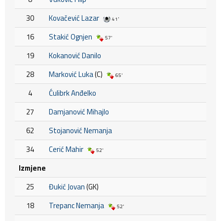
30
Kovačević Lazar
41'
16
Stakić Ognjen
57'
19
Kokanović Danilo
28
Marković Luka
(C)
65'
4
Ćulibrk Anđelko
27
Damjanović Mihajlo
62
Stojanović Nemanja
34
Cerić Mahir
52'
Izmjene
25
Đukić Jovan
(GK)
18
Trepanc Nemanja
52'