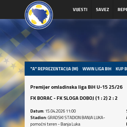
VIJESTI
SAVEZ
REP
"A" REPREZENTACIJA (M)
WWIN LIGA BIH
KUP B
Premijer omladinska liga BiH U-15 25/26
FK BORAC - FK SLOGA DOBOJ (1 : 2) 2 : 2
Datum
: 15.04.2026 11:00
Stadion
: GRADSKI STADION BANJA LUKA-
pomoćni teren - Banja Luka