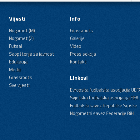
Vijesti
Info
Nogomet (M)
Grassroots
Nogomet (Ž)
Galerije
Futsal
Video
Saopštenja za javnost
Press sekcija
Edukacija
Kontakt
Mediji
Grassroots
Linkovi
Sve vijesti
Evropska fudbalska asocijacija UEF
Svjetska fudbalska asocijacija FIFA
Fudbalski savez Republike Srpske
Nogometni savez Federacije BiH