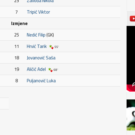
23
Zavođa Nikola
7
Tripić Viktor
Izmjene
25
Nedić Filip
(GK)
11
Hrvić Tarik
55'
18
Jovanović Saša
19
Aličić Adel
68'
8
Puljanović Luka