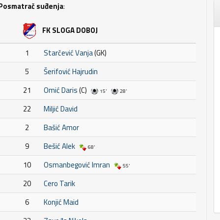
Posmatrač suđenja
:
FK SLOGA DOBOJ
1
Starčević Vanja
(GK)
5
Šerifović Hajrudin
21
Omić Daris
(C)
15'
28'
22
Miljić David
2
Bašić Amor
9
Bešić Alek
68'
10
Osmanbegović Imran
55'
20
Cero Tarik
6
Konjić Maid