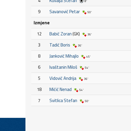
4
Kuvalja Stefan
8'
9
Savanović Petar
50'
Izmjene
12
Babić Zoran
(GK)
36'
3
Tadić Boris
36'
8
Janković Mihajlo
45'
6
Ivaštanin Miloš
54'
5
Vidović Andrija
36'
18
Mićić Nenad
54'
7
Svitlica Stefan
50'