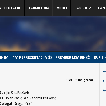
REZENTACIJE
TAKMIČENJA
MEDIJI
FANSHOP
FAN
IH (M)
"A" REPREZENTACIJA (Ž)
PREMIJER LIGA BIH (Ž)
KUP BIH
Status:
Odigrana
Sudija
: Slaviša Šarić
A1
: Bojan Panić |
A2
: Radomir Petković
Delegat
: Dragan Ćibić