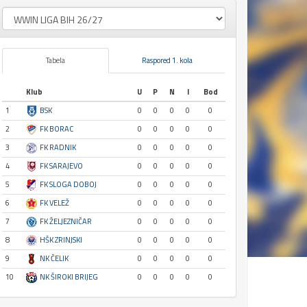
Tabela
Raspored 1. kola
Klub
U
P
N
I
Bod
1
BSK
0
0
0
0
0
2
FK BORAC
0
0
0
0
0
3
FK RADNIK
0
0
0
0
0
4
FK SARAJEVO
0
0
0
0
0
5
FK SLOGA DOBOJ
0
0
0
0
0
6
FK VELEŽ
0
0
0
0
0
7
FK ŽELJEZNIČAR
0
0
0
0
0
8
HŠK ZRINJSKI
0
0
0
0
0
9
NK ČELIK
0
0
0
0
0
10
NK ŠIROKI BRIJEG
0
0
0
0
0