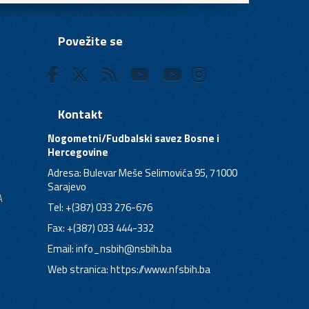
Povežite se
Kontakt
Nogometni/Fudbalski savez Bosne i
Hercegovine
Adresa: Bulevar Meše Selimovića 95, 71000
Sarajevo
A
Tel: +(387) 033 276-676
Fax: +(387) 033 444-332
Email:
info_nsbih@nsbih.ba
Web stranica: https://www.nfsbih.ba