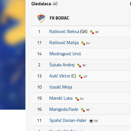
Gledalaca
: 40
FK BORAC
1
Ratković Aleksa
(GK)
36'
17
Ratković Matija
54'
14
Miodragović Uroš
2
Šukalo Andrej
36'
13
Aulić Viktor
(C)
45'
10
Vasilić Minja
19
Mandić Luka
54'
16
Manigoda Pavle
36'
11
Spahić Dorian-Haler
59'