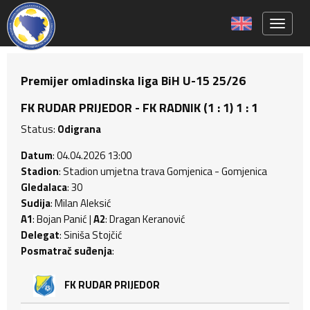
Toggle 
Premijer omladinska liga BiH U-15 25/26
FK RUDAR PRIJEDOR - FK RADNIK (1 : 1) 1 : 1
Status:
Odigrana
Datum
: 04.04.2026 13:00
Stadion
: Stadion umjetna trava Gomjenica - Gomjenica
Gledalaca
: 30
Sudija
: Milan Aleksić
A1
: Bojan Panić |
A2
: Dragan Keranović
Delegat
: Siniša Stojčić
Posmatrač suđenja
:
FK RUDAR PRIJEDOR