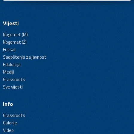
Vijesti
Nogomet (M)
Nogomet (Ž)
Futsal
Saopštenja za javnost
Edukacija
Mediji
Grassroots
Sve vijesti
Info
Grassroots
Galerije
Video