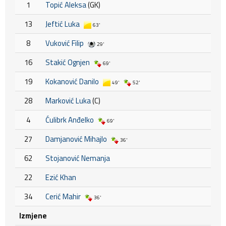
1
Topić Aleksa
(GK)
13
Jeftić Luka
63'
8
Vuković Filip
29'
16
Stakić Ognjen
69'
19
Kokanović Danilo
49'
52'
28
Marković Luka
(C)
4
Ćulibrk Anđelko
69'
27
Damjanović Mihajlo
36'
62
Stojanović Nemanja
22
Ezić Khan
34
Cerić Mahir
36'
Izmjene