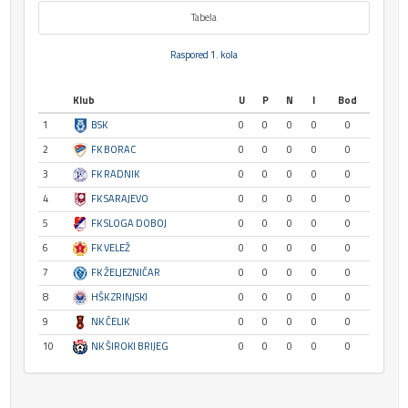
Tabela
Raspored 1. kola
Klub
U
P
N
I
Bod
1
BSK
0
0
0
0
0
2
FK BORAC
0
0
0
0
0
3
FK RADNIK
0
0
0
0
0
4
FK SARAJEVO
0
0
0
0
0
5
FK SLOGA DOBOJ
0
0
0
0
0
6
FK VELEŽ
0
0
0
0
0
7
FK ŽELJEZNIČAR
0
0
0
0
0
8
HŠK ZRINJSKI
0
0
0
0
0
9
NK ČELIK
0
0
0
0
0
10
NK ŠIROKI BRIJEG
0
0
0
0
0