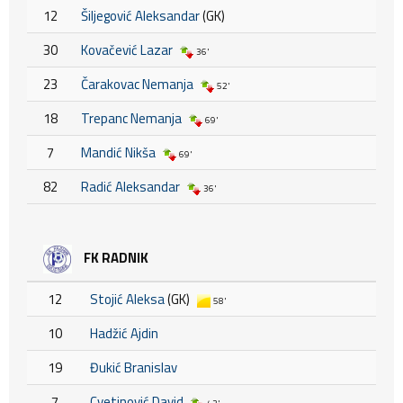
12
Šiljegović Aleksandar
(GK)
30
Kovačević Lazar
36'
23
Čarakovac Nemanja
52'
18
Trepanc Nemanja
69'
7
Mandić Nikša
69'
82
Radić Aleksandar
36'
FK RADNIK
12
Stojić Aleksa
(GK)
58'
10
Hadžić Ajdin
19
Đukić Branislav
7
Cvetinović David