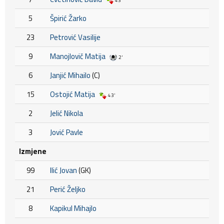
43'
5
Špirić Žarko
23
Petrović Vasilije
9
Manojlovič Matija
2'
6
Janjić Mihailo
(C)
15
Ostojić Matija
43'
2
Jelić Nikola
3
Jović Pavle
Izmjene
99
Ilić Jovan
(GK)
21
Perić Željko
8
Kapikul Mihajlo