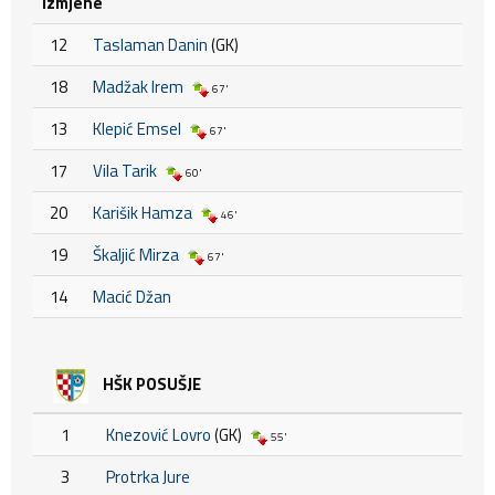
Izmjene
12
Taslaman Danin
(GK)
18
Madžak Irem
67'
13
Klepić Emsel
67'
17
Vila Tarik
60'
20
Karišik Hamza
46'
19
Škaljić Mirza
67'
14
Macić Džan
HŠK POSUŠJE
1
Knezović Lovro
(GK)
55'
3
Protrka Jure