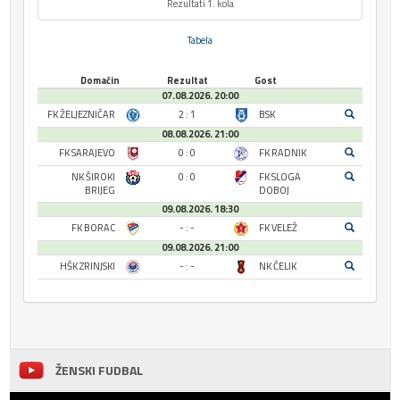
Rezultati 1. kola
Tabela
Domaćin
Rezultat
Gost
07.08.2026. 20:00
FK ŽELJEZNIČAR
2 : 1
BSK
08.08.2026. 21:00
FK SARAJEVO
0 : 0
FK RADNIK
NK ŠIROKI
0 : 0
FK SLOGA
BRIJEG
DOBOJ
09.08.2026. 18:30
FK BORAC
- : -
FK VELEŽ
09.08.2026. 21:00
HŠK ZRINJSKI
- : -
NK ČELIK
ŽENSKI FUDBAL