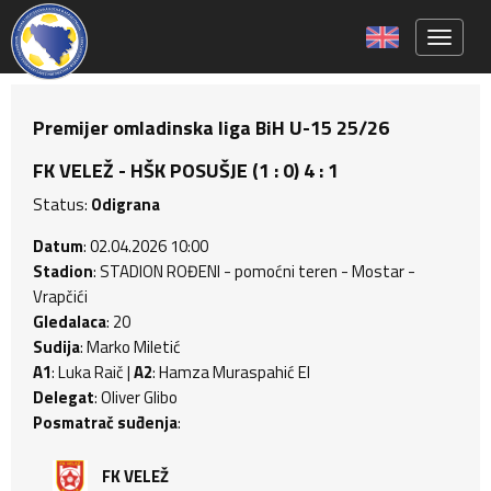
Toggle 
Premijer omladinska liga BiH U-15 25/26
FK VELEŽ - HŠK POSUŠJE (1 : 0) 4 : 1
Status:
Odigrana
Datum
: 02.04.2026 10:00
Stadion
: STADION ROĐENI - pomoćni teren - Mostar -
Vrapčići
Gledalaca
: 20
Sudija
: Marko Miletić
A1
: Luka Raič |
A2
: Hamza Muraspahić El
Delegat
: Oliver Glibo
Posmatrač suđenja
:
FK VELEŽ