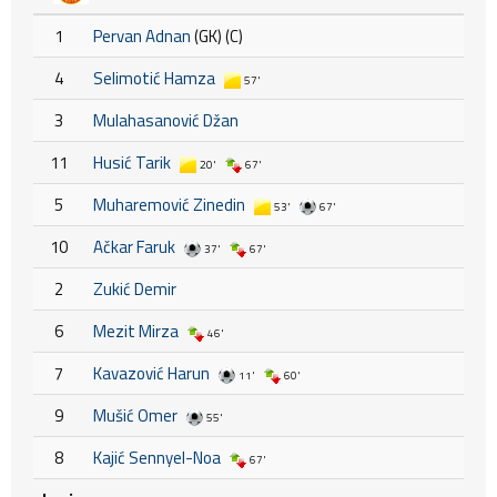
1
Pervan Adnan
(GK) (C)
4
Selimotić Hamza
57'
3
Mulahasanović Džan
11
Husić Tarik
20'
67'
5
Muharemović Zinedin
53'
67'
10
Ačkar Faruk
37'
67'
2
Zukić Demir
6
Mezit Mirza
46'
7
Kavazović Harun
11'
60'
9
Mušić Omer
55'
8
Kajić Sennyel-Noa
67'