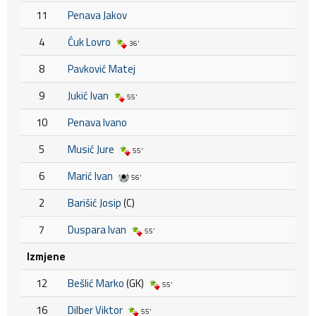
11
Penava Jakov
4
Ćuk Lovro
36'
8
Pavković Matej
9
Jukić Ivan
55'
10
Penava Ivano
5
Musić Jure
55'
6
Marić Ivan
56'
2
Barišić Josip
(C)
7
Duspara Ivan
55'
Izmjene
12
Bešlić Marko
(GK)
55'
16
Dilber Viktor
55'