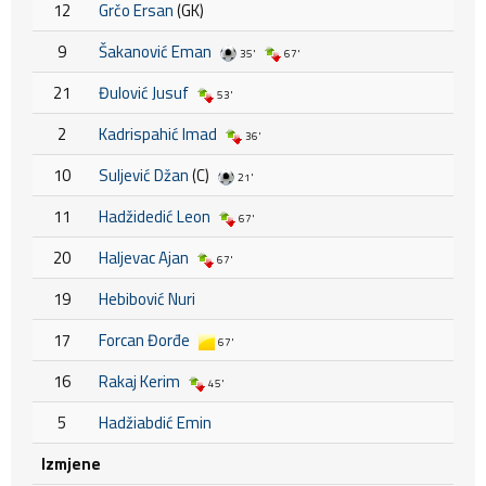
12
Grčo Ersan
(GK)
9
Šakanović Eman
35'
67'
21
Đulović Jusuf
53'
2
Kadrispahić Imad
36'
10
Suljević Džan
(C)
21'
11
Hadžidedić Leon
67'
20
Haljevac Ajan
67'
19
Hebibović Nuri
17
Forcan Đorđe
67'
16
Rakaj Kerim
45'
5
Hadžiabdić Emin
Izmjene