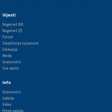
Vijesti
Nogomet (M)
Nogomet (Ž)
Futsal
Saopštenja za javnost
Edukacija
Mediji
Grassroots
Sve vijesti
Info
Grassroots
Galerije
Video
Press sekcija