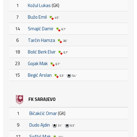
1
Kožul Lukas
(GK)
7
Bužo Emil
45'
14
Smajić Damir
67'
6
Tarčin Hamza
36'
18
Bolić Berk Elvir
67'
23
Gojak Mak
67'
15
Begić Arslan
53'
54'
FK SARAJEVO
1
Bičakćić Omar
(GK)
9
Dudo Ajdin
31'
63'
17
Softić Mak