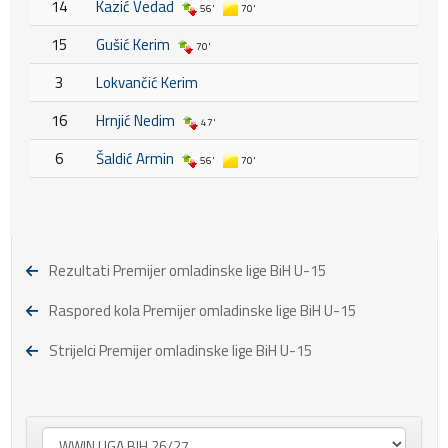
14
Kazić Vedad
56'
70'
15
Gušić Kerim
70'
3
Lokvančić Kerim
16
Hrnjić Nedim
47'
6
Šaldić Armin
56'
70'
Rezultati Premijer omladinske lige BiH U-15
Raspored kola Premijer omladinske lige BiH U-15
Strijelci Premijer omladinske lige BiH U-15