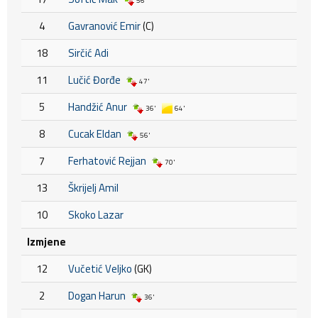
56'
4
Gavranović Emir
(C)
18
Sirčić Adi
11
Lučić Đorđe
47'
5
Handžić Anur
36'
64'
8
Cucak Eldan
56'
7
Ferhatović Rejjan
70'
13
Škrijelj Amil
10
Skoko Lazar
Izmjene
12
Vučetić Veljko
(GK)
2
Dogan Harun
36'