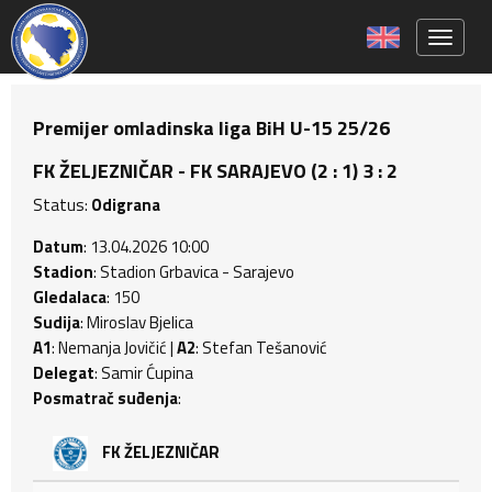
Toggle 
Premijer omladinska liga BiH U-15 25/26
FK ŽELJEZNIČAR - FK SARAJEVO (2 : 1) 3 : 2
Status:
Odigrana
Datum
: 13.04.2026 10:00
Stadion
: Stadion Grbavica - Sarajevo
Gledalaca
: 150
Sudija
: Miroslav Bjelica
A1
: Nemanja Jovičić |
A2
: Stefan Tešanović
Delegat
: Samir Ćupina
Posmatrač suđenja
:
FK ŽELJEZNIČAR