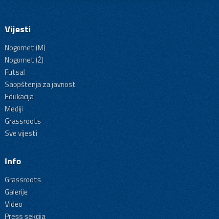
Vijesti
Nogomet (M)
Nogomet (Ž)
Futsal
Saopštenja za javnost
Edukacija
Mediji
Grassroots
Sve vijesti
Info
Grassroots
Galerije
Video
Press sekcija