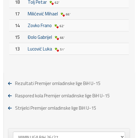
18
Tolj Petar
62'
17
Milićević Mihael
66'
14
Zovko Frano
62'
15
Đolo Gabrijel
66'
13
Lucović Luka
51'
Rezultati Premijer omladinske lige BiH U-15
Raspored kola Premijer omladinske lige BiH U-15
Strijelci Premijer omladinske lige BiH U-15