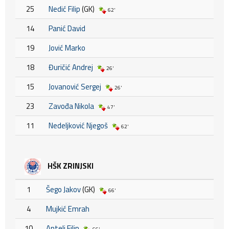
25
Nedić Filip
(GK)
62'
14
Panić David
19
Jović Marko
18
Đuričić Andrej
26'
15
Jovanović Sergej
26'
23
Zavođa Nikola
47'
11
Nedeljković Njegoš
62'
HŠK ZRINJSKI
1
Šego Jakov
(GK)
66'
4
Mujkić Emrah
10
Antelj Filip