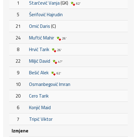
1
Starčević Vanja
(GK)
62'
5
Šerifović Hajrudin
21
Omić Daris
(C)
24
Muftić Mahir
26'
8
Hrvić Tarik
26'
22
Miljić David
47'
9
Bešić Alek
62'
10
Osmanbegović Imran
20
Cero Tarik
6
Konjić Maid
7
Tripić Viktor
Izmjene