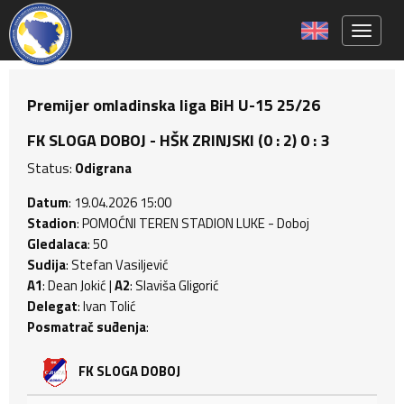
Toggle 
Premijer omladinska liga BiH U-15 25/26
FK SLOGA DOBOJ - HŠK ZRINJSKI (0 : 2) 0 : 3
Status:
Odigrana
Datum
: 19.04.2026 15:00
Stadion
: POMOĆNI TEREN STADION LUKE - Doboj
Gledalaca
: 50
Sudija
: Stefan Vasiljević
A1
: Dean Jokić |
A2
: Slaviša Gligorić
Delegat
: Ivan Tolić
Posmatrač suđenja
:
FK SLOGA DOBOJ