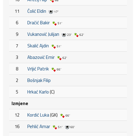
66'
11
Ćolić Eldin
17'
6
Dračić Bakir
51'
9
Vukanović Julijan
23'
62'
7
Skalić Ajdin
51'
3
Abazović Emir
62'
8
Vrljić Patrik
66'
2
Bošnjak Filip
5
Hrkać Karlo
(C)
Izmjene
12
Kordić Luka
(GK)
66'
16
Pehlić Amar
51'
60'