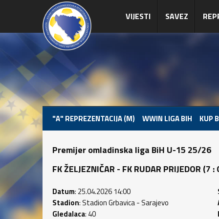
VIJESTI
SAVEZ
REP
"A" REPREZENTACIJA (M)
WWIN LIGA BIH
KUP B
Premijer omladinska liga BiH U-15 25/26
FK ŽELJEZNIČAR - FK RUDAR PRIJEDOR (7 : 0)
Datum
: 25.04.2026 14:00
Stadion
: Stadion Grbavica - Sarajevo
Gledalaca
: 40