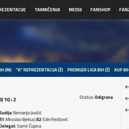
REZENTACIJE
TAKMIČENJA
MEDIJI
FANSHOP
FAN
IH (M)
"A" REPREZENTACIJA (Ž)
PREMIJER LIGA BIH (Ž)
KUP BIH
Status:
Odigrana
 10 : 2
Sudija
: Nemanja Jovičić
A1
: Miroslav Bjelica |
A2
: Edin Redžović
Delegat
: Samir Ćupina