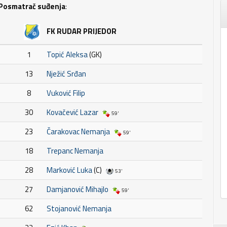
Posmatrač suđenja
:
FK RUDAR PRIJEDOR
1
Topić Aleksa
(GK)
13
Nježić Srđan
8
Vuković Filip
30
Kovačević Lazar
59'
23
Čarakovac Nemanja
59'
18
Trepanc Nemanja
28
Marković Luka
(C)
53'
27
Damjanović Mihajlo
59'
62
Stojanović Nemanja