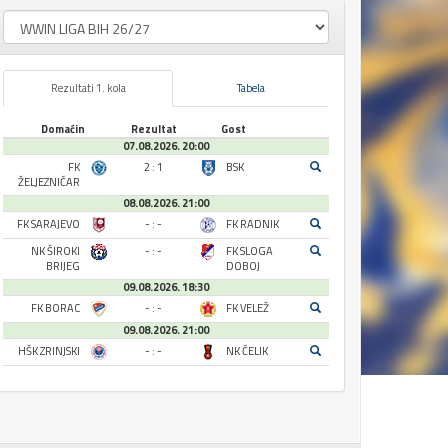
Rezultati 1. kola
Tabela
Domaćin
Rezultat
Gost
07.08.2026. 20:00
FK
2 : 1
BSK
ŽELJEZNIČAR
08.08.2026. 21:00
FK SARAJEVO
- : -
FK RADNIK
NK ŠIROKI
- : -
FK SLOGA
BRIJEG
DOBOJ
09.08.2026. 18:30
FK BORAC
- : -
FK VELEŽ
09.08.2026. 21:00
HŠK ZRINJSKI
- : -
NK ČELIK