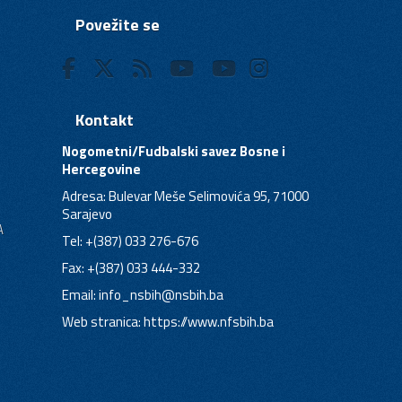
Povežite se
Kontakt
Nogometni/Fudbalski savez Bosne i
Hercegovine
Adresa: Bulevar Meše Selimovića 95, 71000
Sarajevo
A
Tel: +(387) 033 276-676
Fax: +(387) 033 444-332
Email:
info_nsbih@nsbih.ba
Web stranica: https://www.nfsbih.ba