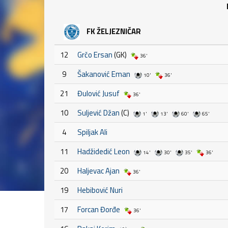
FK ŽELJEZNIČAR
12
Grčo Ersan
(GK)
36'
9
Šakanović Eman
10'
36'
21
Đulović Jusuf
36'
10
Suljević Džan
(C)
1'
13'
60'
65'
4
Spiljak Ali
11
Hadžidedić Leon
14'
30'
35'
36'
20
Haljevac Ajan
36'
19
Hebibović Nuri
17
Forcan Đorđe
36'