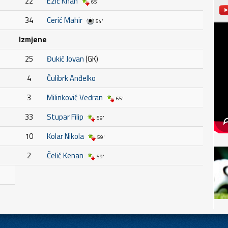
22
Ezić Khan
65'
34
Cerić Mahir
54'
Izmjene
25
Đukić Jovan
(GK)
4
Ćulibrk Anđelko
3
Milinković Vedran
65'
33
Stupar Filip
59'
10
Kolar Nikola
59'
2
Čelić Kenan
59'