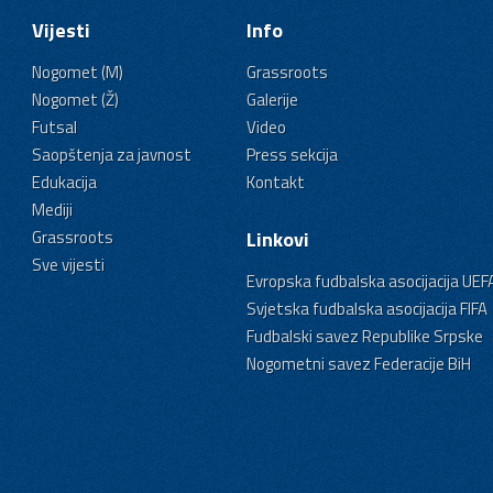
Vijesti
Info
Nogomet (M)
Grassroots
Nogomet (Ž)
Galerije
Futsal
Video
Saopštenja za javnost
Press sekcija
Edukacija
Kontakt
Mediji
Grassroots
Linkovi
Sve vijesti
Evropska fudbalska asocijacija UEF
Svjetska fudbalska asocijacija FIFA
Fudbalski savez Republike Srpske
Nogometni savez Federacije BiH