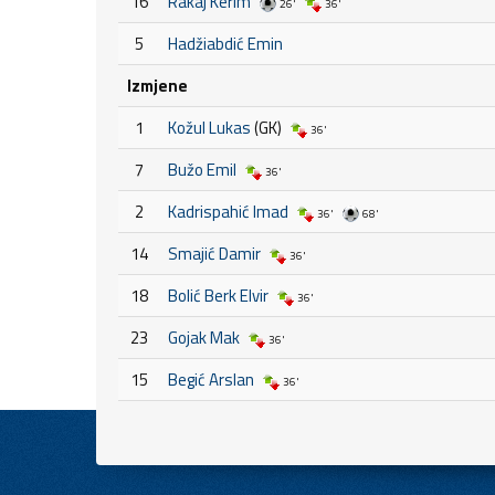
16
Rakaj Kerim
26'
36'
5
Hadžiabdić Emin
Izmjene
1
Kožul Lukas
(GK)
36'
7
Bužo Emil
36'
2
Kadrispahić Imad
36'
68'
14
Smajić Damir
36'
18
Bolić Berk Elvir
36'
23
Gojak Mak
36'
15
Begić Arslan
36'