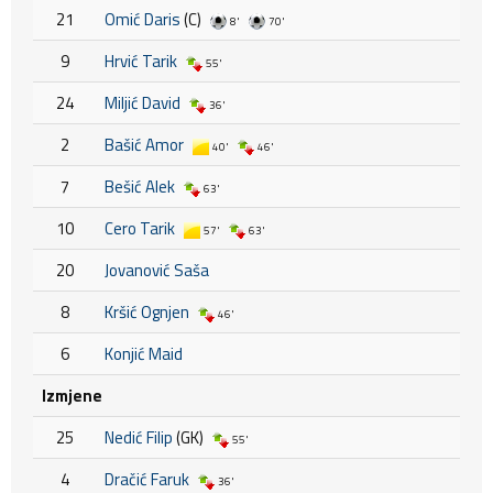
21
Omić Daris
(C)
8'
70'
9
Hrvić Tarik
55'
24
Miljić David
36'
2
Bašić Amor
40'
46'
7
Bešić Alek
63'
10
Cero Tarik
57'
63'
20
Jovanović Saša
8
Kršić Ognjen
46'
6
Konjić Maid
Izmjene
25
Nedić Filip
(GK)
55'
4
Dračić Faruk
36'