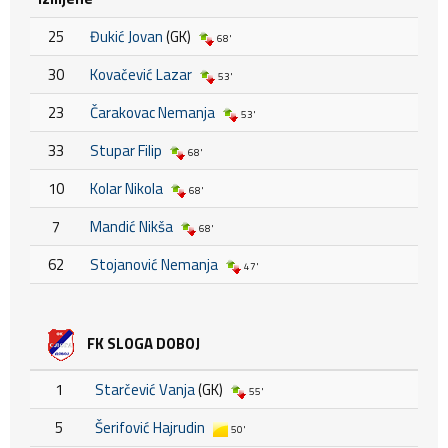
25
Đukić Jovan
(GK)
68'
30
Kovačević Lazar
53'
23
Čarakovac Nemanja
53'
33
Stupar Filip
68'
10
Kolar Nikola
68'
7
Mandić Nikša
68'
62
Stojanović Nemanja
47'
FK SLOGA DOBOJ
1
Starčević Vanja
(GK)
55'
5
Šerifović Hajrudin
50'