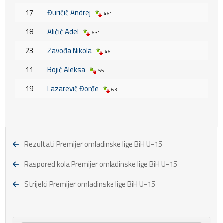
17
Đuričić Andrej
46'
18
Aličić Adel
63'
23
Zavođa Nikola
46'
11
Bojić Aleksa
55'
19
Lazarević Đorđe
63'
Rezultati Premijer omladinske lige BiH U-15
Raspored kola Premijer omladinske lige BiH U-15
Strijelci Premijer omladinske lige BiH U-15