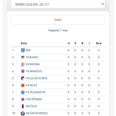
Tabela
Raspored 1. kola
Klub
U
P
N
I
Bod
1
BSK
0
0
0
0
0
2
FK BORAC
0
0
0
0
0
3
FK RADNIK
0
0
0
0
0
4
FK SARAJEVO
0
0
0
0
0
5
FK SLOGA DOBOJ
0
0
0
0
0
6
FK VELEŽ
0
0
0
0
0
7
FK ŽELJEZNIČAR
0
0
0
0
0
8
HŠK ZRINJSKI
0
0
0
0
0
9
NK ČELIK
0
0
0
0
0
10
NK ŠIROKI BRIJEG
0
0
0
0
0