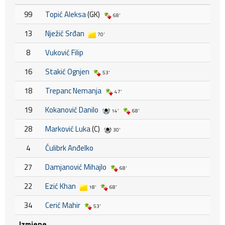
99
Topić Aleksa
(GK)
68'
13
Nježić Srđan
70'
8
Vuković Filip
16
Stakić Ognjen
53'
18
Trepanc Nemanja
47'
19
Kokanović Danilo
14'
68'
28
Marković Luka
(C)
30'
4
Ćulibrk Anđelko
27
Damjanović Mihajlo
68'
22
Ezić Khan
18'
68'
34
Cerić Mahir
53'
Izmjene