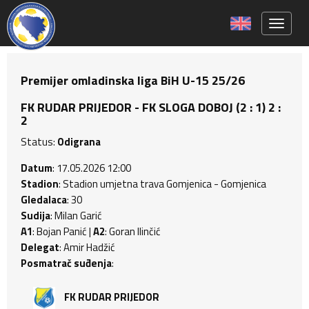
Toggle 
Premijer omladinska liga BiH U-15 25/26
FK RUDAR PRIJEDOR - FK SLOGA DOBOJ (2 : 1) 2 :
2
Status:
Odigrana
Datum
: 17.05.2026 12:00
Stadion
: Stadion umjetna trava Gomjenica - Gomjenica
Gledalaca
: 30
Sudija
: Milan Garić
A1
: Bojan Panić |
A2
: Goran Ilinčić
Delegat
: Amir Hadžić
Posmatrač suđenja
:
FK RUDAR PRIJEDOR