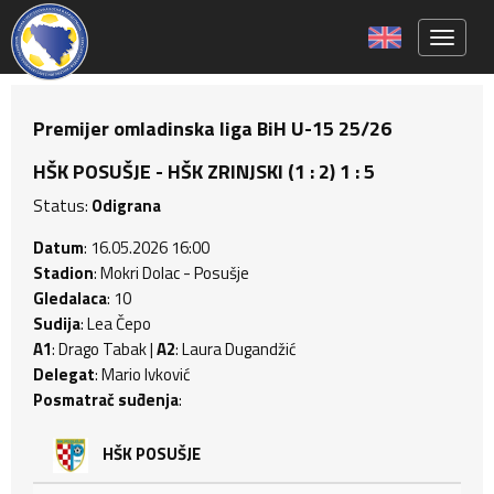
Toggle 
Premijer omladinska liga BiH U-15 25/26
HŠK POSUŠJE - HŠK ZRINJSKI (1 : 2) 1 : 5
Status:
Odigrana
Datum
: 16.05.2026 16:00
Stadion
: Mokri Dolac - Posušje
Gledalaca
: 10
Sudija
: Lea Čepo
A1
: Drago Tabak |
A2
: Laura Dugandžić
Delegat
: Mario Ivković
Posmatrač suđenja
:
HŠK POSUŠJE