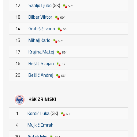
12
Sabljo Ljubo
(GK)
57'
18
Dilber Viktor
69'
14
Grubišić Ivano
66'
15
Mihalj Karlo
57'
17
Krajina Matej
69'
16
Bešlić Stojan
57'
20
Bešlić Andrej
66'
HŠK ZRINJSKI
1
Kordić Luka
(GK)
63'
4
Mujkić Emrah
10
Antelj Filip