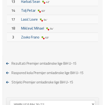
13
Harbaš Sean
42'
14
Tolj Petar
63'
17
Lasić Lovre
54'
18
Milićević Mihael
54'
3
Zovko Frano
63'
Rezultati Premijer omladinske lige BiH U-15
Raspored kola Premijer omladinske lige BiH U-15
Strijelci Premijer omladinske lige BiH U-15