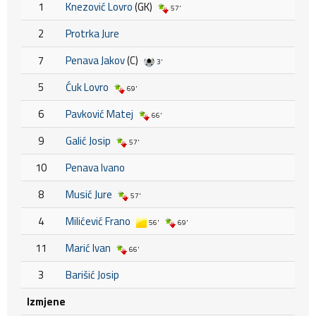
1
Knezović Lovro
(GK)
57'
2
Protrka Jure
7
Penava Jakov
(C)
3'
5
Ćuk Lovro
69'
6
Pavković Matej
66'
9
Galić Josip
57'
10
Penava Ivano
8
Musić Jure
57'
4
Milićević Frano
56'
69'
11
Marić Ivan
66'
3
Barišić Josip
Izmjene