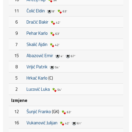
54'
11
Ćolić Eldin
8'
63'
6
Dračić Bakir
42'
9
Pehar Karlo
63'
7
Skalić Ajdin
42'
15
Abazović Emir
4'
67'
8
Vrljić Patrik
54'
5
Hrkać Karlo
(C)
2
Lucović Luka
54'
Izmjene
12
Šunjić Franko
(GK)
63'
16
Vukanović Julijan
42'
61'