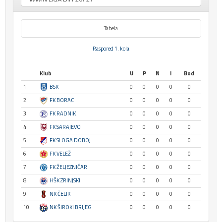
Tabela
Raspored 1. kola
Klub
U
P
N
I
Bod
1
BSK
0
0
0
0
0
2
FK BORAC
0
0
0
0
0
3
FK RADNIK
0
0
0
0
0
4
FK SARAJEVO
0
0
0
0
0
5
FK SLOGA DOBOJ
0
0
0
0
0
6
FK VELEŽ
0
0
0
0
0
7
FK ŽELJEZNIČAR
0
0
0
0
0
8
HŠK ZRINJSKI
0
0
0
0
0
9
NK ČELIK
0
0
0
0
0
10
NK ŠIROKI BRIJEG
0
0
0
0
0