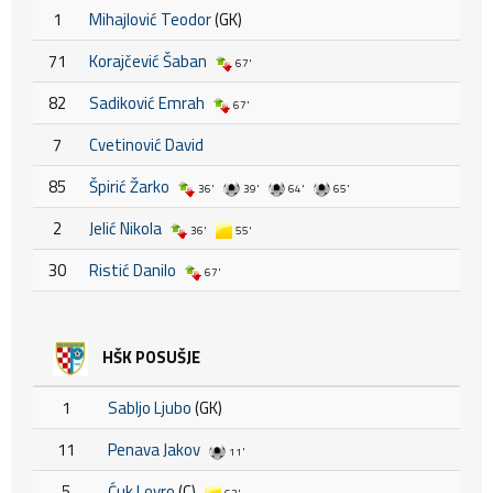
1
Mihajlović Teodor
(GK)
71
Korajčević Šaban
67'
82
Sadiković Emrah
67'
7
Cvetinović David
85
Špirić Žarko
36'
39'
64'
65'
2
Jelić Nikola
36'
55'
30
Ristić Danilo
67'
HŠK POSUŠJE
1
Sabljo Ljubo
(GK)
11
Penava Jakov
11'
5
Ćuk Lovro
(C)