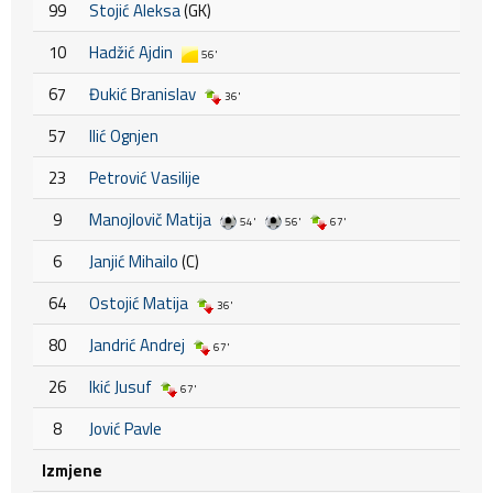
99
Stojić Aleksa
(GK)
10
Hadžić Ajdin
56'
67
Đukić Branislav
36'
57
Ilić Ognjen
23
Petrović Vasilije
9
Manojlovič Matija
54'
56'
67'
6
Janjić Mihailo
(C)
64
Ostojić Matija
36'
80
Jandrić Andrej
67'
26
Ikić Jusuf
67'
8
Jović Pavle
Izmjene