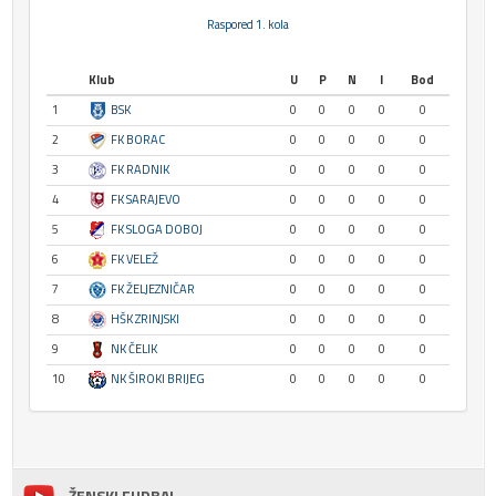
Raspored 1. kola
Klub
U
P
N
I
Bod
1
BSK
0
0
0
0
0
2
FK BORAC
0
0
0
0
0
3
FK RADNIK
0
0
0
0
0
4
FK SARAJEVO
0
0
0
0
0
5
FK SLOGA DOBOJ
0
0
0
0
0
6
FK VELEŽ
0
0
0
0
0
7
FK ŽELJEZNIČAR
0
0
0
0
0
8
HŠK ZRINJSKI
0
0
0
0
0
9
NK ČELIK
0
0
0
0
0
10
NK ŠIROKI BRIJEG
0
0
0
0
0
ŽENSKI FUDBAL