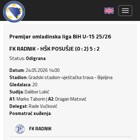
Toggle 
Premijer omladinska liga BiH U-15 25/26
FK RADNIK - HŠK POSUŠJE (0 : 2) 5 : 2
Status:
Odigrana
Datum
: 24.05.2026 14:00
Stadion
: Gradski stadion-vještačka trava - Bijeljina
Gledalaca
: 20
Sudija
: Dalibor Lukić
A1
: Marko Taborin |
A2
: Dragan Matović
Delegat
: Rade Vučković
Posmatrač suđenja
:
FK RADNIK