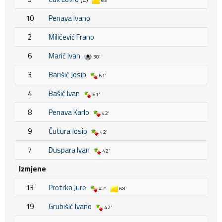
63'
10
Penava Ivano
2
Milićević Frano
6
Marić Ivan
30'
3
Barišić Josip
61'
4
Bašić Ivan
61'
8
Penava Karlo
42'
9
Čutura Josip
42'
7
Duspara Ivan
42'
Izmjene
13
Protrka Jure
42'
68'
19
Grubišić Ivano
42'