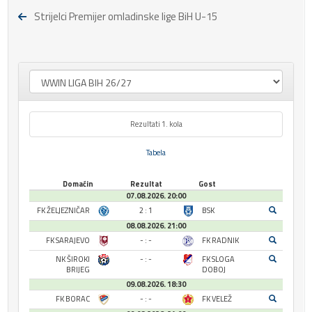
Strijelci Premijer omladinske lige BiH U-15
Rezultati 1. kola
Tabela
Domaćin
Rezultat
Gost
07.08.2026. 20:00
FK ŽELJEZNIČAR
2 : 1
BSK
08.08.2026. 21:00
FK SARAJEVO
- : -
FK RADNIK
NK ŠIROKI
- : -
FK SLOGA
BRIJEG
DOBOJ
09.08.2026. 18:30
FK BORAC
- : -
FK VELEŽ