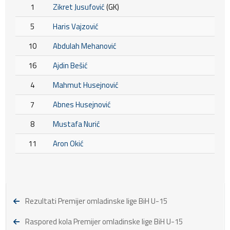
1
Zikret Jusufović
(GK)
5
Haris Vajzović
10
Abdulah Mehanović
16
Ajdin Bešić
4
Mahmut Husejnović
7
Abnes Husejnović
8
Mustafa Nurić
11
Aron Okić
Rezultati Premijer omladinske lige BiH U-15
Raspored kola Premijer omladinske lige BiH U-15