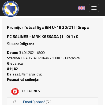
Toggle 
Premijer futsal liga BiH U-19 20/21 II Grupa
FC SALINES - MNK KASKADA (1 : 0) 1 : 0
Status:
Odigrana
Datum
: 31.01.2021 18:00
Stadion
: GRADSKA DVORANA "LUKE" - Gračanica
Gledalaca
:
A1
: |
A2
:
Delegat
: Nemanja Jović
Posmatrač suđenja
:
FC SALINES
12
Ernad Djedović
(GK)