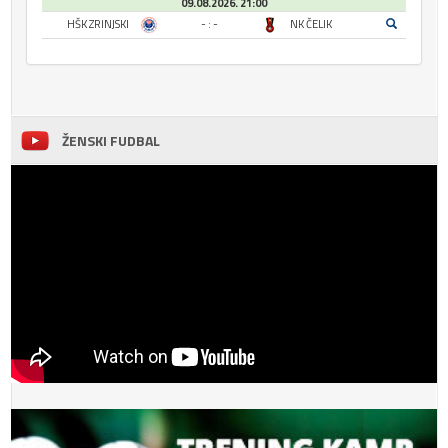
09.08.2026. 21:00
HŠK ZRINJSKI
- : -
NK ČELIK
ŽENSKI FUDBAL