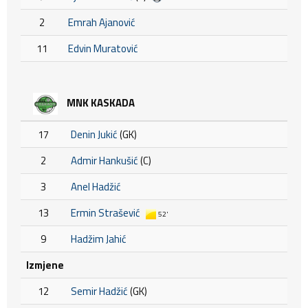
2
Emrah Ajanović
11
Edvin Muratović
MNK KASKADA
17
Denin Jukić
(GK)
2
Admir Hankušić
(C)
3
Anel Hadžić
13
Ermin Strašević
52'
9
Hadžim Jahić
Izmjene
12
Semir Hadžić
(GK)