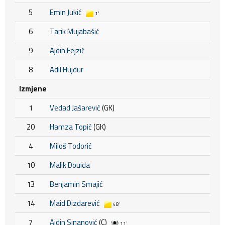
5
Emin Jukić
1'
6
Tarik Mujabašić
9
Ajdin Fejzić
8
Adil Hujdur
Izmjene
1
Vedad Jašarević
(GK)
20
Hamza Topić
(GK)
4
Miloš Todorić
10
Malik Douida
13
Benjamin Smajić
14
Maid Dizdarević
48'
7
Ajdin Sinanović
(C)
11'