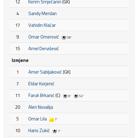
12
Kerim Smječanin
(GK)
4
Sandy Merdan
17
Vahidin Klačar
9
Omar Omerović
58'
15
Amel Dervišević
Izmjene
1
Amer Sabljaković
(GK)
7
Eldar Korjenić
11
Faruk Brkanić
(C)
8'
52'
20
Alen Novalija
5
Omar Lila
7'
10
Haris Zukić
7'