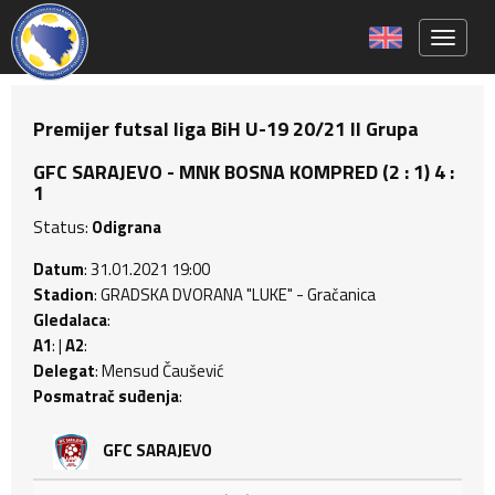
Toggle 
Premijer futsal liga BiH U-19 20/21 II Grupa
GFC SARAJEVO - MNK BOSNA KOMPRED (2 : 1) 4 :
1
Status:
Odigrana
Datum
: 31.01.2021 19:00
Stadion
: GRADSKA DVORANA "LUKE" - Gračanica
Gledalaca
:
A1
: |
A2
:
Delegat
: Mensud Čaušević
Posmatrač suđenja
:
GFC SARAJEVO