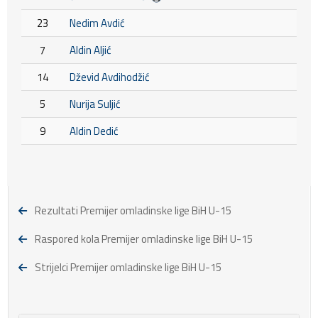
23
Nedim Avdić
7
Aldin Aljić
14
Dževid Avdihodžić
5
Nurija Suljić
9
Aldin Dedić
Rezultati Premijer omladinske lige BiH U-15
Raspored kola Premijer omladinske lige BiH U-15
Strijelci Premijer omladinske lige BiH U-15