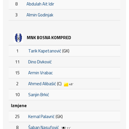
8
Abdulah Ait Idir
3
Almin Godinjak
MNK BOSNA KOMPRED
1
Tarik Kapetanović
(GK)
11
Dino Divković
15
Armin Vrabac
2
Ahmed Alibašić
(C)
48'
10
Sanjin Brkić
Izmjene
25
Kemal Palavrić
(GK)
8
Šaban Nasufović
11'