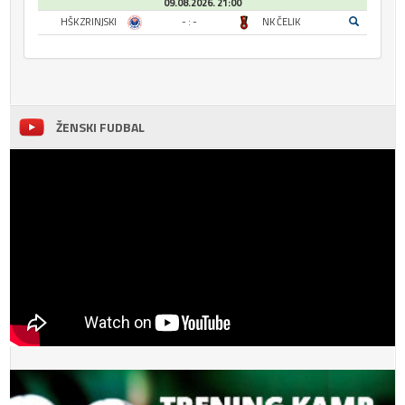
09.08.2026. 21:00
HŠK ZRINJSKI
- : -
NK ČELIK
ŽENSKI FUDBAL