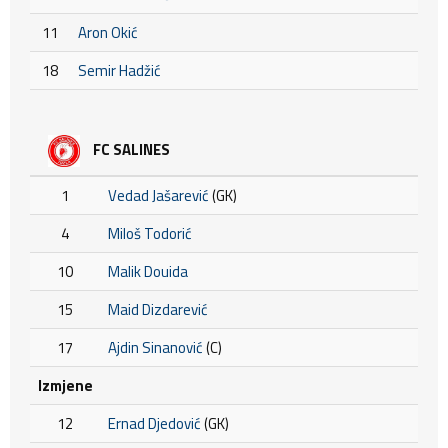
11
Aron Okić
18
Semir Hadžić
FC SALINES
1
Vedad Jašarević
(GK)
4
Miloš Todorić
10
Malik Douida
15
Maid Dizdarević
17
Ajdin Sinanović
(C)
Izmjene
12
Ernad Djedović
(GK)