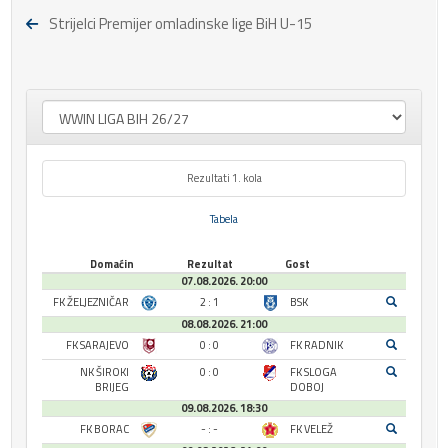
Strijelci Premijer omladinske lige BiH U-15
Rezultati 1. kola
Tabela
Domaćin
Rezultat
Gost
07.08.2026. 20:00
FK ŽELJEZNIČAR
2 : 1
BSK
08.08.2026. 21:00
FK SARAJEVO
0 : 0
FK RADNIK
NK ŠIROKI
0 : 0
FK SLOGA
BRIJEG
DOBOJ
09.08.2026. 18:30
FK BORAC
- : -
FK VELEŽ