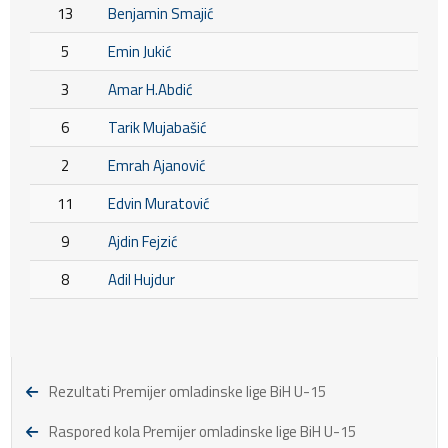
13
Benjamin Smajić
5
Emin Jukić
3
Amar H.Abdić
6
Tarik Mujabašić
2
Emrah Ajanović
11
Edvin Muratović
9
Ajdin Fejzić
8
Adil Hujdur
Rezultati Premijer omladinske lige BiH U-15
Raspored kola Premijer omladinske lige BiH U-15