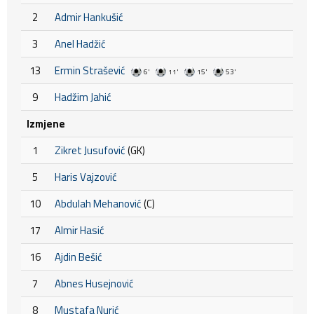
2
Admir Hankušić
3
Anel Hadžić
13
Ermin Strašević
6'
11'
15'
53'
9
Hadžim Jahić
Izmjene
1
Zikret Jusufović
(GK)
5
Haris Vajzović
10
Abdulah Mehanović
(C)
17
Almir Hasić
16
Ajdin Bešić
7
Abnes Husejnović
8
Mustafa Nurić