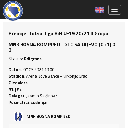
Toggle 
Premijer futsal liga BiH U-19 20/21 II Grupa
MNK BOSNA KOMPRED - GFC SARAJEVO (0 : 1) 0 :
3
Status:
Odigrana
Datum
: 07.03.2021 19:00
Stadion
: Arena Nove Banke - Mrkonjić Grad
Gledalaca
:
A1
: |
A2
:
Delegat
: Jasmin Salčinović
Posmatrač suđenja
:
MNK BOSNA KOMPRED