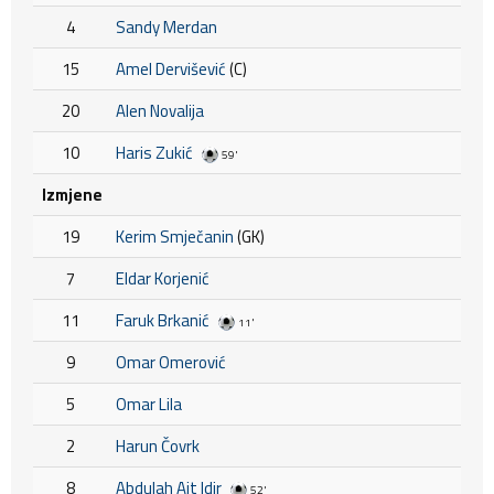
4
Sandy Merdan
15
Amel Dervišević
(C)
20
Alen Novalija
10
Haris Zukić
59'
Izmjene
19
Kerim Smječanin
(GK)
7
Eldar Korjenić
11
Faruk Brkanić
11'
9
Omar Omerović
5
Omar Lila
2
Harun Čovrk
8
Abdulah Ait Idir
52'