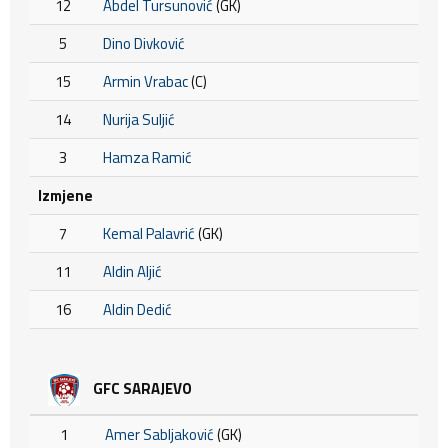
12
Abdel Tursunović
(GK)
5
Dino Divković
15
Armin Vrabac
(C)
14
Nurija Suljić
3
Hamza Ramić
Izmjene
7
Kemal Palavrić
(GK)
11
Aldin Aljić
16
Aldin Dedić
GFC SARAJEVO
1
Amer Sabljaković
(GK)