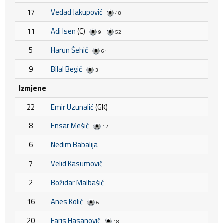
17
Vedad Jakupović
48'
11
Adi Isen
(C)
9'
52'
5
Harun Šehić
61'
9
Bilal Begić
3'
Izmjene
22
Emir Uzunalić
(GK)
8
Ensar Mešić
12'
6
Nedim Babalija
7
Velid Kasumović
2
Božidar Malbašić
16
Anes Kolić
6'
20
Faris Hasanović
18'