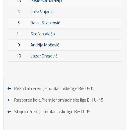
13
Pavle Samardžija
3
Luka Vujadin
5
David Stanković
11
Stefan Vlačo
9
Andrija Močević
10
Lazar Dragović
Rezultati Premijer omladinske lige BiH U-15
Raspored kola Premijer omladinske lige BiH U-15
Strijelci Premijer omladinske lige BiH U-15