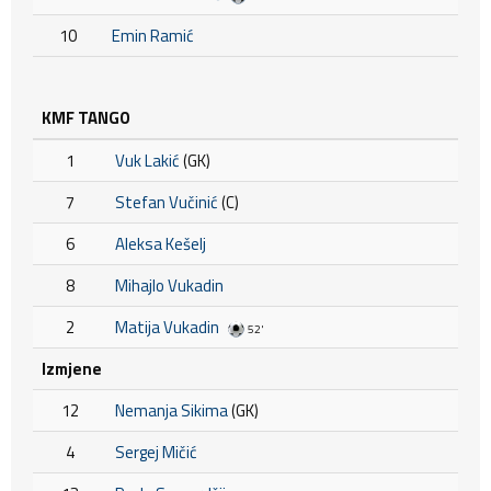
10
Emin Ramić
KMF TANGO
1
Vuk Lakić
(GK)
7
Stefan Vučinić
(C)
6
Aleksa Kešelj
8
Mihajlo Vukadin
2
Matija Vukadin
52'
Izmjene
12
Nemanja Sikima
(GK)
4
Sergej Mičić