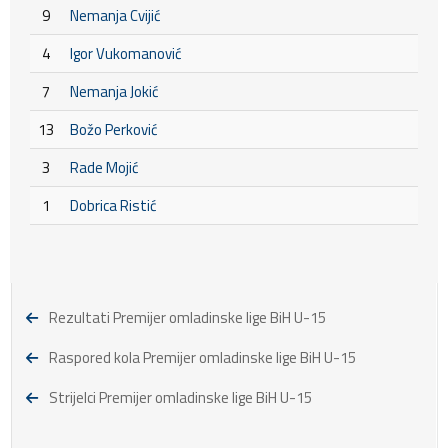
9
Nemanja Cvijić
4
Igor Vukomanović
7
Nemanja Jokić
13
Božo Perković
3
Rade Mojić
1
Dobrica Ristić
Rezultati Premijer omladinske lige BiH U-15
Raspored kola Premijer omladinske lige BiH U-15
Strijelci Premijer omladinske lige BiH U-15