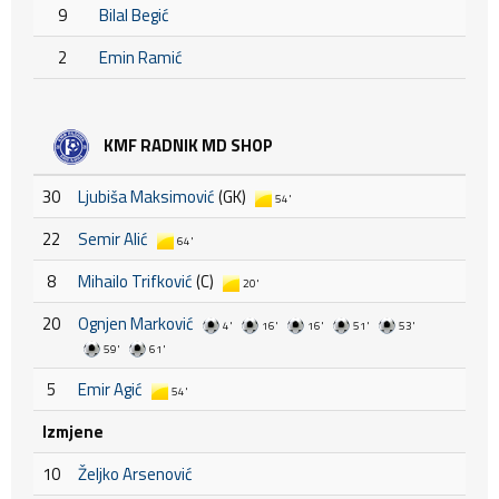
9
Bilal Begić
2
Emin Ramić
KMF RADNIK MD SHOP
30
Ljubiša Maksimović
(GK)
54'
22
Semir Alić
64'
8
Mihailo Trifković
(C)
20'
20
Ognjen Marković
4'
16'
16'
51'
53'
59'
61'
5
Emir Agić
54'
Izmjene
10
Željko Arsenović