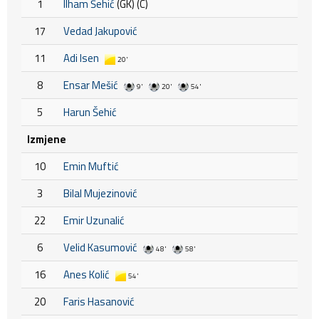
1
Ilham Šehić
(GK) (C)
17
Vedad Jakupović
11
Adi Isen
20'
8
Ensar Mešić
9'
20'
54'
5
Harun Šehić
Izmjene
10
Emin Muftić
3
Bilal Mujezinović
22
Emir Uzunalić
6
Velid Kasumović
48'
58'
16
Anes Kolić
54'
20
Faris Hasanović