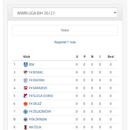
Tabela
Raspored 1. kola
Klub
U
P
N
I
Bod
1
BSK
0
0
0
0
0
2
FK BORAC
0
0
0
0
0
3
FK RADNIK
0
0
0
0
0
4
FK SARAJEVO
0
0
0
0
0
5
FK SLOGA DOBOJ
0
0
0
0
0
6
FK VELEŽ
0
0
0
0
0
7
FK ŽELJEZNIČAR
0
0
0
0
0
8
HŠK ZRINJSKI
0
0
0
0
0
9
NK ČELIK
0
0
0
0
0