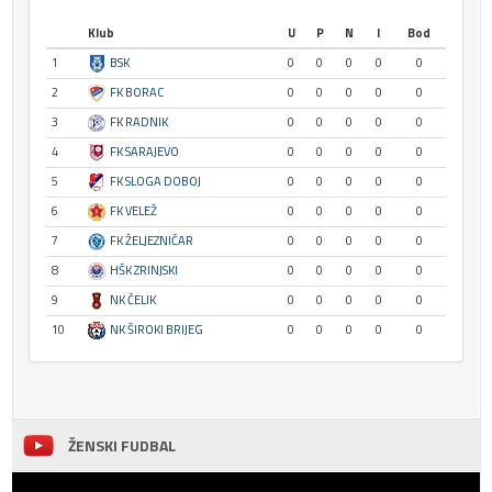
Klub
U
P
N
I
Bod
1
BSK
0
0
0
0
0
2
FK BORAC
0
0
0
0
0
3
FK RADNIK
0
0
0
0
0
4
FK SARAJEVO
0
0
0
0
0
5
FK SLOGA DOBOJ
0
0
0
0
0
6
FK VELEŽ
0
0
0
0
0
7
FK ŽELJEZNIČAR
0
0
0
0
0
8
HŠK ZRINJSKI
0
0
0
0
0
9
NK ČELIK
0
0
0
0
0
10
NK ŠIROKI BRIJEG
0
0
0
0
0
ŽENSKI FUDBAL