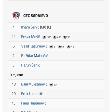
GFC SARAJEVO
1
Ilham Šehić
(GK) (C)
11
Ensar Mešić
18'
49'
58'
6
Velid Kasumović
5'
8'
46'
2
Božidar Malbašić
5
Harun Šehić
Izmjene
18
Bilal Mujezinović
63'
20
Emir Uzunalić
15
Faris Hasanović