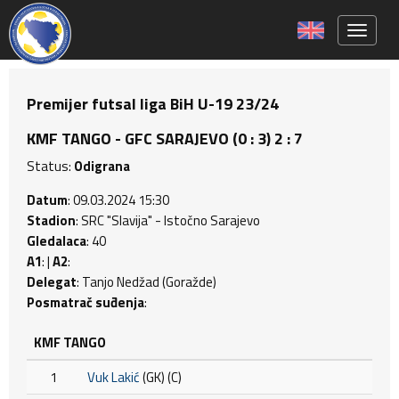
Toggle 
Premijer futsal liga BiH U-19 23/24
KMF TANGO - GFC SARAJEVO (0 : 3) 2 : 7
Status:
Odigrana
Datum
: 09.03.2024 15:30
Stadion
: SRC "Slavija" - Istočno Sarajevo
Gledalaca
: 40
A1
: |
A2
:
Delegat
: Tanjo Nedžad (Goražde)
Posmatrač suđenja
:
KMF TANGO
1
Vuk Lakić
(GK) (C)