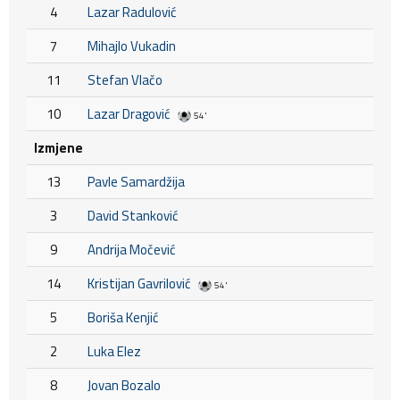
4
Lazar Radulović
7
Mihajlo Vukadin
11
Stefan Vlačo
10
Lazar Dragović
54'
Izmjene
13
Pavle Samardžija
3
David Stanković
9
Andrija Močević
14
Kristijan Gavrilović
54'
5
Boriša Kenjić
2
Luka Elez
8
Jovan Bozalo