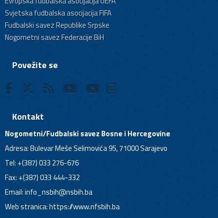
Evropska fudbalska asocijacija UEFA
Svjetska fudbalska asocijacija FIFA
Fudbalski savez Republike Srpske
Nogometni savez Federacije BiH
Povežite se
Kontakt
Nogometni/Fudbalski savez Bosne i Hercegovine
Adresa: Bulevar Meše Selimovića 95, 71000 Sarajevo
Tel: +(387) 033 276-676
Fax: +(387) 033 444-332
Email:
info_nsbih@nsbih.ba
Web stranica: https://www.nfsbih.ba