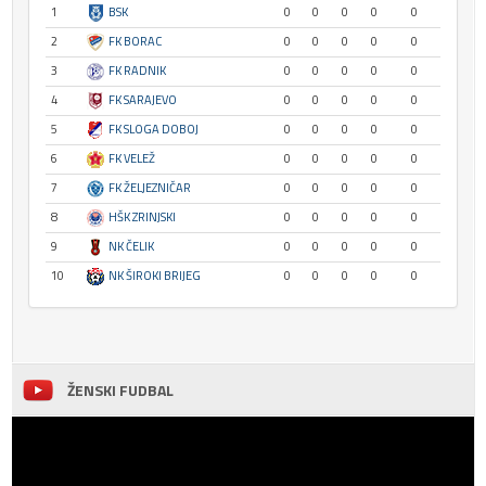
1
BSK
0
0
0
0
0
2
FK BORAC
0
0
0
0
0
3
FK RADNIK
0
0
0
0
0
4
FK SARAJEVO
0
0
0
0
0
5
FK SLOGA DOBOJ
0
0
0
0
0
6
FK VELEŽ
0
0
0
0
0
7
FK ŽELJEZNIČAR
0
0
0
0
0
8
HŠK ZRINJSKI
0
0
0
0
0
9
NK ČELIK
0
0
0
0
0
10
NK ŠIROKI BRIJEG
0
0
0
0
0
ŽENSKI FUDBAL