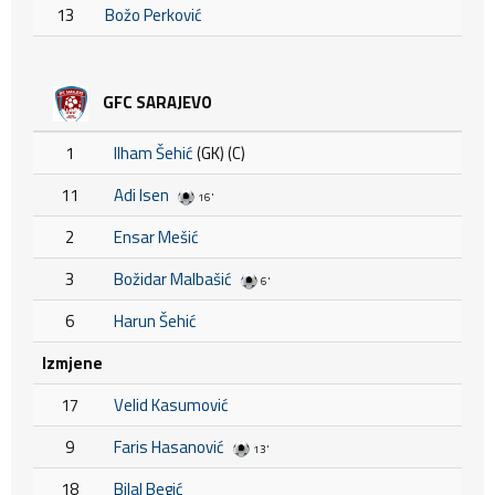
13
Božo Perković
GFC SARAJEVO
1
Ilham Šehić
(GK) (C)
11
Adi Isen
16'
2
Ensar Mešić
3
Božidar Malbašić
6'
6
Harun Šehić
Izmjene
17
Velid Kasumović
9
Faris Hasanović
13'
18
Bilal Begić