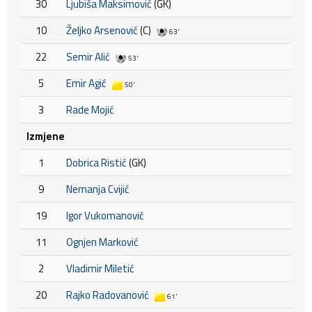
30
Ljubiša Maksimović
(GK)
10
Željko Arsenović
(C)
63'
22
Semir Alić
53'
5
Emir Agić
50'
3
Rade Mojić
Izmjene
1
Dobrica Ristić
(GK)
9
Nemanja Cvijić
19
Igor Vukomanović
11
Ognjen Marković
2
Vladimir Miletić
20
Rajko Radovanović
61'