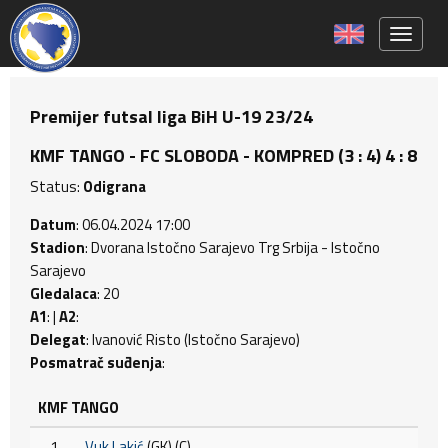
Toggle 
Premijer futsal liga BiH U-19 23/24
KMF TANGO - FC SLOBODA - KOMPRED (3 : 4) 4 : 8
Status:
Odigrana
Datum
: 06.04.2024 17:00
Stadion
: Dvorana Istočno Sarajevo Trg Srbija - Istočno
Sarajevo
Gledalaca
: 20
A1
: |
A2
:
Delegat
: Ivanović Risto (Istočno Sarajevo)
Posmatrač suđenja
:
KMF TANGO
1
Vuk Lakić
(GK) (C)