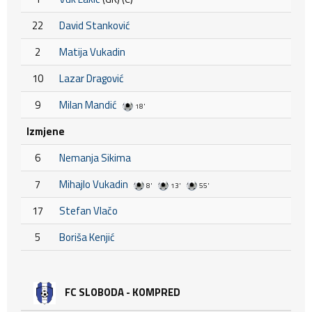
22
David Stanković
2
Matija Vukadin
10
Lazar Dragović
9
Milan Mandić
18'
Izmjene
6
Nemanja Sikima
7
Mihajlo Vukadin
8'
13'
55'
17
Stefan Vlačo
5
Boriša Kenjić
FC SLOBODA - KOMPRED