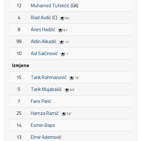
12
Muhamed Tufekčić
(GK)
4
Riad Avdić
(C)
54'
8
Anes Hadžić
61'
99
Aldin Alikadić
11'
10
Aid Salčinović
1'
Izmjene
15
Tarik Rahmanović
15'
5
Tarik Mujabašić
63'
7
Faris Parić
25
Hamza Ramić
52'
14
Esmin Đapo
13
Elmir Ademović