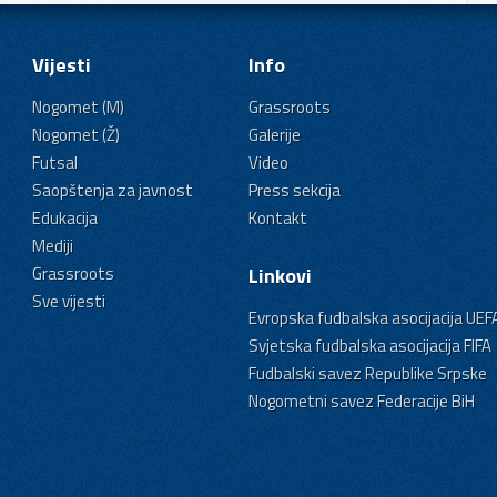
Vijesti
Info
Nogomet (M)
Grassroots
Nogomet (Ž)
Galerije
Futsal
Video
Saopštenja za javnost
Press sekcija
Edukacija
Kontakt
Mediji
Grassroots
Linkovi
Sve vijesti
Evropska fudbalska asocijacija UEF
Svjetska fudbalska asocijacija FIFA
Fudbalski savez Republike Srpske
Nogometni savez Federacije BiH