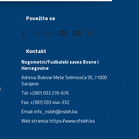
Povežite se
Kontakt
Nogometni/Fudbalski savez Bosne i
Hercegovine
Adresa: Bulevar Meše Selimovića 95, 71000
Sarajevo
A
Tel: +(387) 033 276-676
Fax: +(387) 033 444-332
Email:
info_nsbih@nsbih.ba
Web stranica: https://www.nfsbih.ba