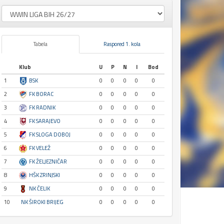
Tabela
Raspored 1. kola
Klub
U
P
N
I
Bod
1
BSK
0
0
0
0
0
2
FK BORAC
0
0
0
0
0
3
FK RADNIK
0
0
0
0
0
4
FK SARAJEVO
0
0
0
0
0
5
FK SLOGA DOBOJ
0
0
0
0
0
6
FK VELEŽ
0
0
0
0
0
7
FK ŽELJEZNIČAR
0
0
0
0
0
8
HŠK ZRINJSKI
0
0
0
0
0
9
NK ČELIK
0
0
0
0
0
10
NK ŠIROKI BRIJEG
0
0
0
0
0