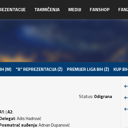
REZENTACIJE
TAKMIČENJA
MEDIJI
FANSHOP
FAN
IH (M)
"A" REPREZENTACIJA (Ž)
PREMIJER LIGA BIH (Ž)
KUP BIH
Status:
Odigrana
A1
: |
A2
:
Delegat
: Adis Hadrović
Posmatrač suđenja
: Adnan Dupanović