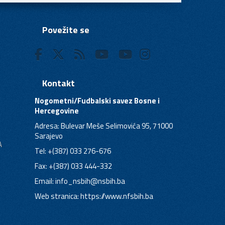
Povežite se
Kontakt
Nogometni/Fudbalski savez Bosne i
Hercegovine
Adresa: Bulevar Meše Selimovića 95, 71000
Sarajevo
A
Tel: +(387) 033 276-676
Fax: +(387) 033 444-332
Email:
info_nsbih@nsbih.ba
Web stranica: https://www.nfsbih.ba