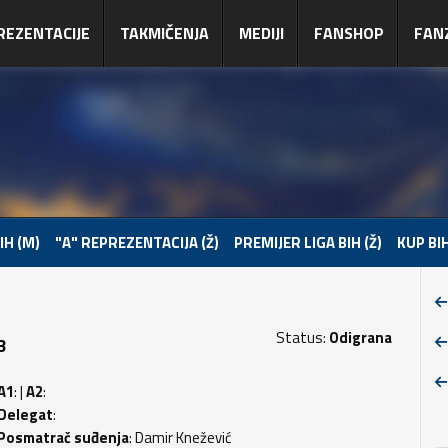
REZENTACIJE
TAKMIČENJA
MEDIJI
FANSHOP
FAN
IH (M)
"A" REPREZENTACIJA (Ž)
PREMIJER LIGA BIH (Ž)
KUP BIH
Status:
Odigrana
3
A1
: |
A2
:
Delegat
:
Posmatrač suđenja
: Damir Knežević