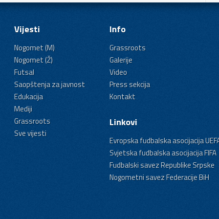
Vijesti
Info
Nogomet (M)
Grassroots
Nogomet (Ž)
Galerije
Futsal
Video
Saopštenja za javnost
Press sekcija
Edukacija
Kontakt
Mediji
Grassroots
Linkovi
Sve vijesti
Evropska fudbalska asocijacija UEF
Svjetska fudbalska asocijacija FIFA
Fudbalski savez Republike Srpske
Nogometni savez Federacije BiH