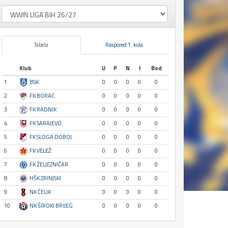
Tabela
Raspored 1. kola
Klub
U
P
N
I
Bod
1
BSK
0
0
0
0
0
2
FK BORAC
0
0
0
0
0
3
FK RADNIK
0
0
0
0
0
4
FK SARAJEVO
0
0
0
0
0
5
FK SLOGA DOBOJ
0
0
0
0
0
6
FK VELEŽ
0
0
0
0
0
7
FK ŽELJEZNIČAR
0
0
0
0
0
8
HŠK ZRINJSKI
0
0
0
0
0
9
NK ČELIK
0
0
0
0
0
10
NK ŠIROKI BRIJEG
0
0
0
0
0