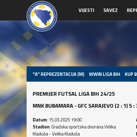
VIJESTI
SAVEZ
REP
"A" REPREZENTACIJA (M)
WWIN LIGA BIH
KUP B
PREMIJER FUTSAL LIGA BIH 24/25
MNK BUBAMARA - GFC SARAJEVO (2 : 1) 5 : 
Datum
: 15.03.2025 19:00
Stadion
: Gradska sportska dvorana Velika
Kladuša - Velika Kladuša