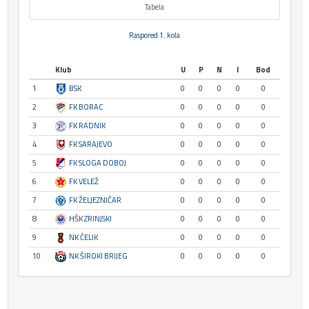
Tabela
Raspored 1. kola
Klub
U
P
N
I
Bod
1
BSK
0
0
0
0
0
2
FK BORAC
0
0
0
0
0
3
FK RADNIK
0
0
0
0
0
4
FK SARAJEVO
0
0
0
0
0
5
FK SLOGA DOBOJ
0
0
0
0
0
6
FK VELEŽ
0
0
0
0
0
7
FK ŽELJEZNIČAR
0
0
0
0
0
8
HŠK ZRINJSKI
0
0
0
0
0
9
NK ČELIK
0
0
0
0
0
10
NK ŠIROKI BRIJEG
0
0
0
0
0