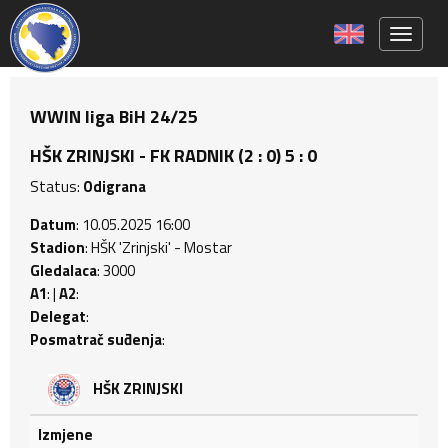
Toggle 
WWIN liga BiH 24/25
HŠK ZRINJSKI - FK RADNIK (2 : 0) 5 : 0
Status:
Odigrana
Datum
: 10.05.2025 16:00
Stadion
: HŠK 'Zrinjski' - Mostar
Gledalaca
: 3000
A1
: |
A2
:
Delegat
:
Posmatrač suđenja
:
HŠK ZRINJSKI
Izmjene