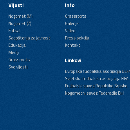
Vijesti
Info
Nogomet (M)
Grassroots
Nogomet (Ž)
Galerije
Futsal
Video
Saopštenja za javnost
Press sekcija
Edukacija
Kontakt
Mediji
Grassroots
Linkovi
Sve vijesti
Evropska fudbalska asocijacija UEF
Svjetska fudbalska asocijacija FIFA
Fudbalski savez Republike Srpske
Nogometni savez Federacije BiH