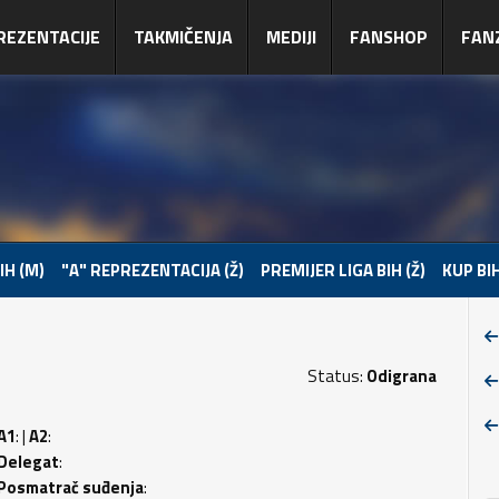
REZENTACIJE
TAKMIČENJA
MEDIJI
FANSHOP
FAN
IH (M)
"A" REPREZENTACIJA (Ž)
PREMIJER LIGA BIH (Ž)
KUP BIH
Status:
Odigrana
A1
: |
A2
:
Delegat
:
Posmatrač suđenja
: