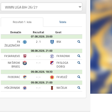
Rezultati 1. kola
Tabela
Domaćin
Rezultat
Gost
07.08.2026. 20:00
FK
2 : 1
BSK
ŽELJEZNIČAR
08.08.2026. 21:00
FK SARAJEVO
- : -
FK RADNIK
NK ŠIROKI
- : -
FK SLOGA
BRIJEG
DOBOJ
09.08.2026. 18:30
FK BORAC
- : -
FK VELEŽ
09.08.2026. 21:00
HŠK ZRINJSKI
- : -
NK ČELIK