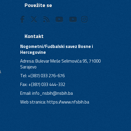
Povežite se
Kontakt
Nogometni/Fudbalski savez Bosne i
Hercegovine
Adresa: Bulevar Meše Selimovića 95, 71000
Sarajevo
A
Tel: +(387) 033 276-676
Fax: +(387) 033 444-332
Email:
info_nsbih@nsbih.ba
Web stranica: https://www.nfsbih.ba