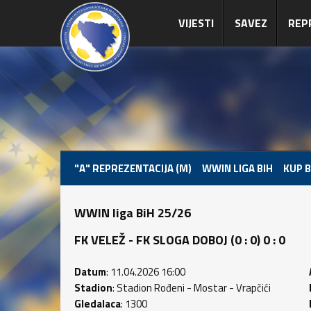
VIJESTI
SAVEZ
REP
"A" REPREZENTACIJA (M)
WWIN LIGA BIH
KUP B
WWIN liga BiH 25/26
FK VELEŽ - FK SLOGA DOBOJ (0 : 0) 0 : 0
Datum
: 11.04.2026 16:00
Stadion
: Stadion Rođeni - Mostar - Vrapčići
Gledalaca
: 1300