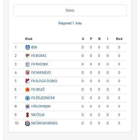
Tabela
Raspored 1. kola
Klub
U
P
N
I
Bod
1
BSK
0
0
0
0
0
2
FK BORAC
0
0
0
0
0
3
FK RADNIK
0
0
0
0
0
4
FK SARAJEVO
0
0
0
0
0
5
FK SLOGA DOBOJ
0
0
0
0
0
6
FK VELEŽ
0
0
0
0
0
7
FK ŽELJEZNIČAR
0
0
0
0
0
8
HŠK ZRINJSKI
0
0
0
0
0
9
NK ČELIK
0
0
0
0
0
10
NK ŠIROKI BRIJEG
0
0
0
0
0