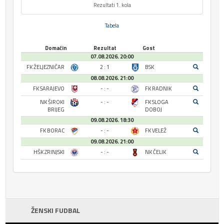
Rezultati 1. kola
Tabela
Domaćin
Rezultat
Gost
07.08.2026. 20:00
FK ŽELJEZNIČAR
2 : 1
BSK
08.08.2026. 21:00
FK SARAJEVO
- : -
FK RADNIK
NK ŠIROKI
- : -
FK SLOGA
BRIJEG
DOBOJ
09.08.2026. 18:30
FK BORAC
- : -
FK VELEŽ
09.08.2026. 21:00
HŠK ZRINJSKI
- : -
NK ČELIK
ŽENSKI FUDBAL