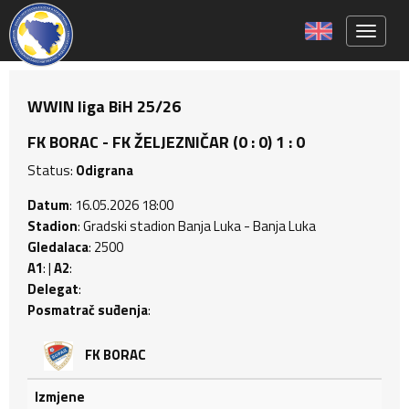
Toggle 
WWIN liga BiH 25/26
FK BORAC - FK ŽELJEZNIČAR (0 : 0) 1 : 0
Status:
Odigrana
Datum
: 16.05.2026 18:00
Stadion
: Gradski stadion Banja Luka - Banja Luka
Gledalaca
: 2500
A1
: |
A2
:
Delegat
:
Posmatrač suđenja
:
FK BORAC
Izmjene